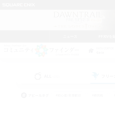
ニュース
FFXIVを
DATA CENTER
Gaia
ALL
フリー
(252)
アピールタグ
#初心者/若葉歓迎
#絶挑戦
#モブハント
#学生中心
#なんでも楽しむ
#スクリーンショット撮影
#ハウジ