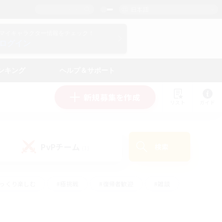
日本語
マイキャラクター情報をチェック！
ログイン
ンキング
ヘルプ＆サポート
新規募集を作成
リスト
ガイド
PvPチーム
検索
(1)
ゆっくり楽しむ
#極挑戦
#復帰者歓迎
#雑談
ルプレイ
#トレジャーハント
#レベリング
して頑張る
#プレイヤー主催イベント