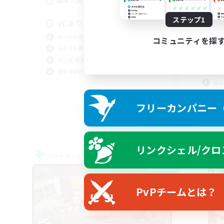
3
募集人数
募
ステップ1
VCあり
V
る
まったりゆっくり楽しむ
コミュニティを探
社会
なんでも楽しむ
雑談
初心者/若葉歓迎
まっ
復帰者歓迎
なん
JA
フリーカンパニー（F
募集期間: 2026/09/05 まで
リンクシェル/クロ
フリーカンパニー
フリー
NEW
PvPチームとは？