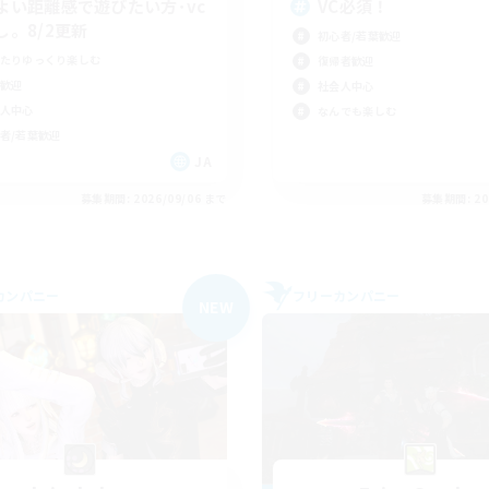
よい距離感で遊びたい方･vc
VC必須！
し。8/2更新
初心者/若葉歓迎
たりゆっくり楽しむ
復帰者歓迎
歓迎
社会人中心
人中心
なんでも楽しむ
者/若葉歓迎
JA
募集期間: 2026/09/06 まで
募集期間: 20
カンパニー
フリーカンパニー
NEW