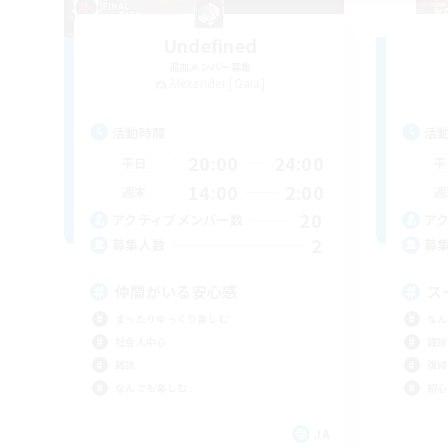
Undefined
追加メンバー募集
Alexander [Gaia]
活動時間
活
20:00
24:00
平日
平
14:00
2:00
週末
週
20
アクティブメンバー数
ア
2
募集人数
募
仲間がいる安心感
ス
まったりゆっくり楽しむ
なん
社会人中心
雑談
雑談
復帰
なんでも楽しむ
初心
JA