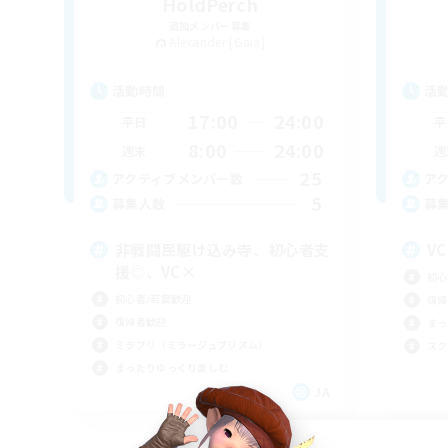
HoldPerch
追加メンバー募集
Alexander [Gaia]
活動時間
活
17:00
24:00
平日
平
8:00
24:00
週末
週
25
アクティブメンバー数
ア
5
募集人数
募
非戦闘民駆け込み寺、初心者支
V
援◎、VC×
初心
初心者/若葉歓迎
復帰
復帰者歓迎
まっ
ミラプリ（ミラージュプリズム）
スク
まったりゆっくり楽しむ
JA
募集期間: 2026/09/05 まで