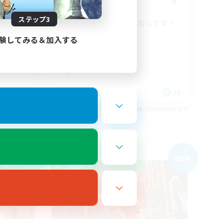
30
4
募集人数
ステップ3
再建中の少人数VCなしです！
初心者/若葉歓迎
験してみる＆加入する
復帰者歓迎
体験歓迎
まったりゆっくり楽しむ
JA
JA
26/09/05 まで
募集期間: 2026/09/05 まで
フリーカンパニー
NEW
NEW