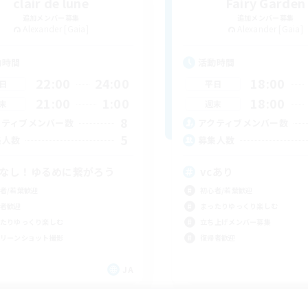
clair de lune
Fairy Garden
追加メンバー募集
追加メンバー募集
Alexander [Gaia]
Alexander [Gaia]
動時間
活動時間
22:00
24:00
18:00
日
平日
21:00
1:00
18:00
末
週末
8
クティブメンバー数
アクティブメンバー数
5
集人数
募集人数
Cなし！ゆるめに繋がろう
vcあり
者/若葉歓迎
初心者/若葉歓迎
者歓迎
まったりゆっくり楽しむ
たりゆっくり楽しむ
立ち上げメンバー募集
リーンショット撮影
復帰者歓迎
JA
募集期間: 2026/09/05 まで
募集期間: 20