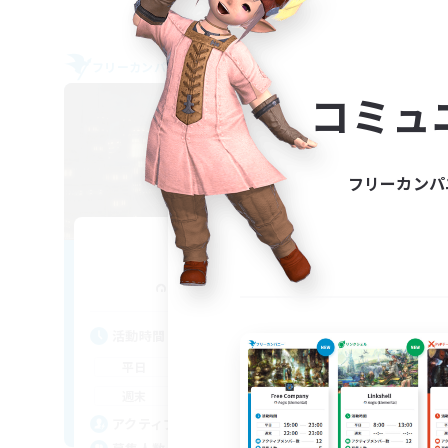
フリーカンパニー
フリー
NEW
コミュ
フリーカンパ
666
追加メンバー募集
Alexander [Gaia]
活動時間
活
19:00
1:00
平日
平
9:00
2:00
週末
週
4
アクティブメンバー数
ア