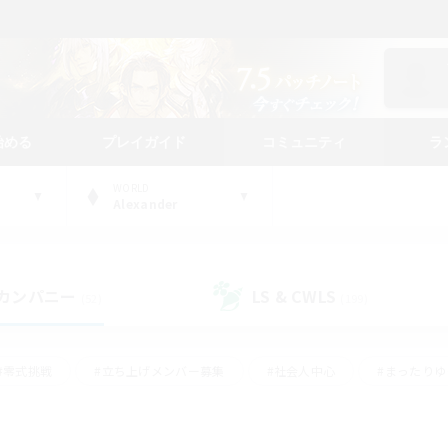
始める
プレイガイド
コミュニティ
ラ
WORLD
Alexander
カンパニー
LS & CWLS
(52)
(199)
#零式挑戦
#立ち上げメンバー募集
#社会人中心
#まったり
#体験歓迎
#クラフター中心
#ギャザラー中心
#ロー
ング
#演奏
#ミラプリ（ミラージュプリズム）
#クリア目指