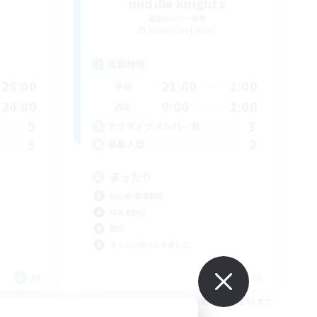
middle knights
追加メンバー募集
Alexander [Gaia]
活動時間
24:00
21:00
1:00
平日
24:00
9:00
1:00
週末
5
3
アクティブメンバー数
3
2
募集人数
まったり
初心者/若葉歓迎
復帰者歓迎
雑談
まったりゆっくり楽しむ
JA
JA
26/09/05 まで
募集期間: 2026/09/05 まで