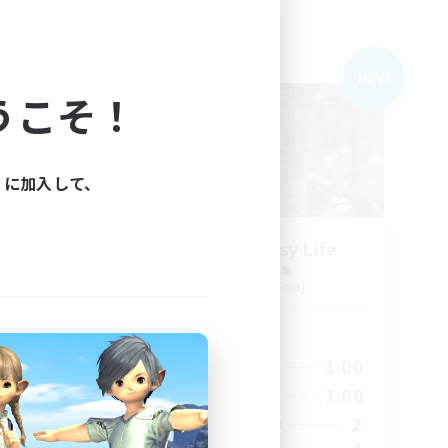
フリーカンパニー
NEW
NEW
うこそ！
ィに加入して、
r
Happy Fantasy Life
追加メンバー募集
Alexander [Gaia]
活動時間
1:00
20:00
1:00
平日
2:00
20:00
1:00
週末
6
2
アクティブメンバー数