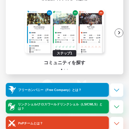
ゲームダウンロード
Official Information
/
X
News
YouTube
ステップ1
コミュニティを探す
Instagram
Twitch
フリーカンパニー（Free Company）とは？
LINE
Bluesky
リンクシェル/クロスワールドリンクシェル（LS/CWLS）と
は？
レーティング制度について
プライバシーポリシー
著作権について
サポートセンター
PvPチームとは？