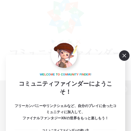
W
E
L
C
O
M
E
T
O
C
O
M
M
U
N
I
T
Y
F
I
N
D
E
R
!
コミュニティファインダーにようこ
そ！
パソコン版へ
フリーカンパニーやリンクシェルなど、自分のプレイに合ったコ
ミュニティに加入して、
ファイナルファンタジーXIVの世界をもっと楽しもう！
関連商品
e-STOREで購入
コミュニティファインダーの使い方