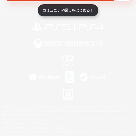
ライセンス
ルール＆ポリシー
利用者情報の外部送信について
コミュニティ探しをはじめる！
©2026 Sony Interactive Entertainment LLC."PlayStation Family Mark", "PlayStation", "PS5
logo", "PS5", "PS4 logo" and "PS4" are registered trademarks or trademarks of Sony
Interactive Entertainment Inc.
Microsoft, the XBOX Sphere mark, the Series X|S logo and XBOX Series X|S are trademarks
of the Microsoft group of companies.
Nintendo Switch is a trademark of Nintendo.
Windows is either a registered trademark or trademark of Microsoft Corporation in the United