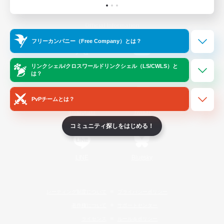
Official Information
フリーカンパニー（Free Company）とは？
/
X
News
YouTube
リンクシェル/クロスワールドリンクシェル（LS/CWLS）と
は？
PvPチームとは？
Instagram
Twitch
コミュニティ探しをはじめる！
LINE
Bluesky
レーティング制度について
プライバシーポリシー
著作権について
サポートセンター
ライセンス
ルール＆ポリシー