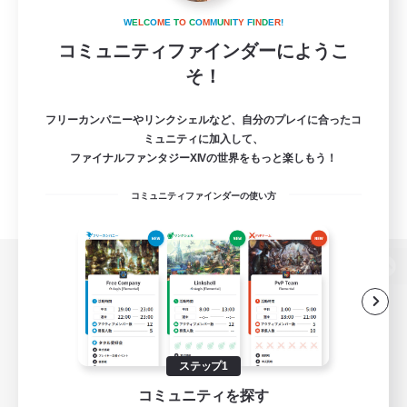
W
E
L
C
O
M
E
T
O
C
O
M
M
U
N
I
T
Y
F
I
N
D
E
R
!
コミュニティファインダーにようこ
そ！
フリーカンパニーやリンクシェルなど、自分のプレイに合ったコ
ミュニティに加入して、
ファイナルファンタジーXIVの世界をもっと楽しもう！
コミュニティファインダーの使い方
パソコン版へ
関連商品
e-STOREで購入
ステップ1
コミュニティを探す
ゲームダウンロード