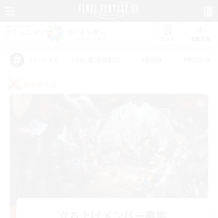
リスト
募集作成
#初心者/若葉歓迎
#絶挑戦
#零式挑戦
アピールタグ
PvPチーム
立ち上げメンバー募集