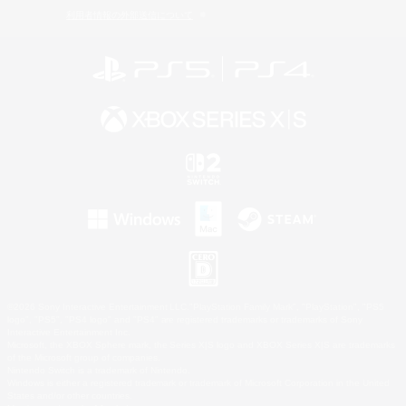
利用者情報の外部送信について
©2026 Sony Interactive Entertainment LLC."PlayStation Family Mark", "PlayStation", "PS5
logo", "PS5", "PS4 logo" and "PS4" are registered trademarks or trademarks of Sony
Interactive Entertainment Inc.
Microsoft, the XBOX Sphere mark, the Series X|S logo and XBOX Series X|S are trademarks
of the Microsoft group of companies.
Nintendo Switch is a trademark of Nintendo.
Windows is either a registered trademark or trademark of Microsoft Corporation in the United
States and/or other countries.