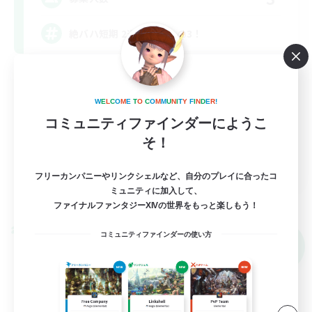
絶バハ短期 2週間目標！@3！
絶挑戦
クリア目指して頑張る
W
E
L
C
O
M
E
T
O
C
O
M
M
U
N
I
T
Y
F
I
N
D
E
R
!
社会人中心
コミュニティファインダーにようこ
そ！
JA
フリーカンパニーやリンクシェルなど、自分のプレイに合ったコ
ミュニティに加入して、
詳細を見る
募集期間: 2026/09/07 まで
ファイナルファンタジーXIVの世界をもっと楽しもう！
クロスワールドリンクシェル
コミュニティファインダーの使い方
NEW