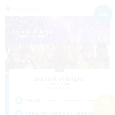
フリーカンパニー
NEW
berserk of bright
追加メンバー募集
Alexander [Gaia]
4
募集人数
検索する
247件
8/8 更新 体験◎若葉サブキャラ復帰者大歓迎