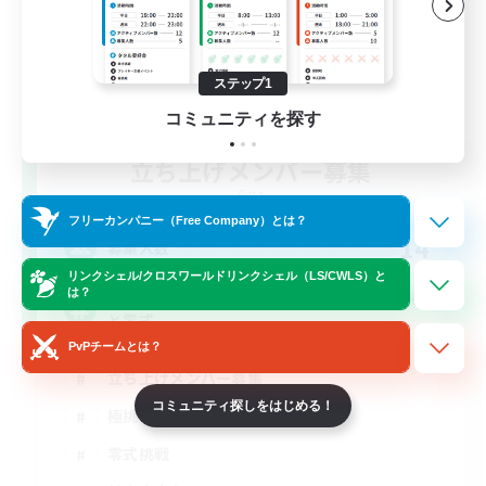
ステップ1
コミュニティを探す
立ち上げメンバー募集
Gaia
フリーカンパニー（Free Company）とは？
14
募集人数
リンクシェル/クロスワールドリンクシェル（LS/CWLS）と
は？
基本VCなし！戦闘苦手ギミック不安歓迎！極
と零式
PvPチームとは？
立ち上げメンバー募集
コミュニティ探しをはじめる！
極挑戦
零式挑戦