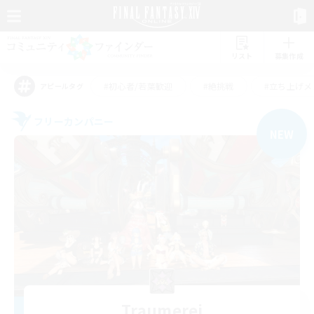
リスト
募集作成
#初心者/若葉歓迎
#絶挑戦
#立ち上げメ
アピールタグ
フリーカンパニー
NEW
Traumerei