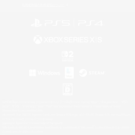
利用者情報の外部送信について
©2026 Sony Interactive Entertainment LLC."PlayStation Family Mark", "PlayStation", "PS5
logo", "PS5", "PS4 logo" and "PS4" are registered trademarks or trademarks of Sony
Interactive Entertainment Inc.
Microsoft, the XBOX Sphere mark, the Series X|S logo and XBOX Series X|S are trademarks
of the Microsoft group of companies.
Nintendo Switch is a trademark of Nintendo.
Windows is either a registered trademark or trademark of Microsoft Corporation in the United
States and/or other countries.