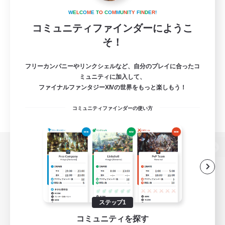
W
E
L
C
O
M
E
T
O
C
O
M
M
U
N
I
T
Y
F
I
N
D
E
R
!
コミュニティファインダーにようこ
そ！
フリーカンパニーやリンクシェルなど、自分のプレイに合ったコ
ミュニティに加入して、
ファイナルファンタジーXIVの世界をもっと楽しもう！
コミュニティファインダーの使い方
パソコン版へ
関連商品
e-STOREで購入
ステップ1
コミュニティを探す
ゲームダウンロード