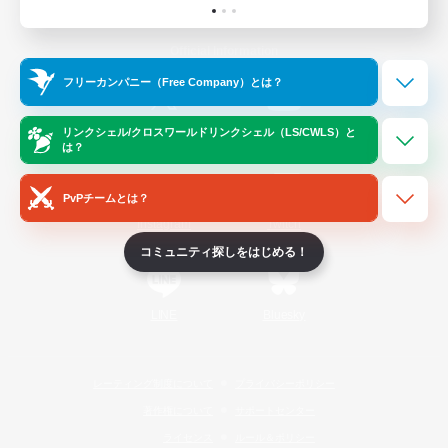
Official Information
フリーカンパニー（Free Company）とは？
/
X
News
YouTube
リンクシェル/クロスワールドリンクシェル（LS/CWLS）と
は？
PvPチームとは？
Instagram
Twitch
コミュニティ探しをはじめる！
LINE
Bluesky
レーティング制度について
プライバシーポリシー
著作権について
サポートセンター
ライセンス
ルール＆ポリシー