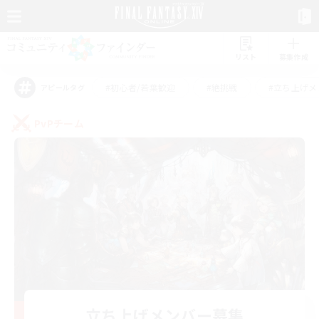
リスト
募集作成
#初心者/若葉歓迎
#絶挑戦
#立ち上げメ
アピールタグ
PvPチーム
立ち上げメンバー募集