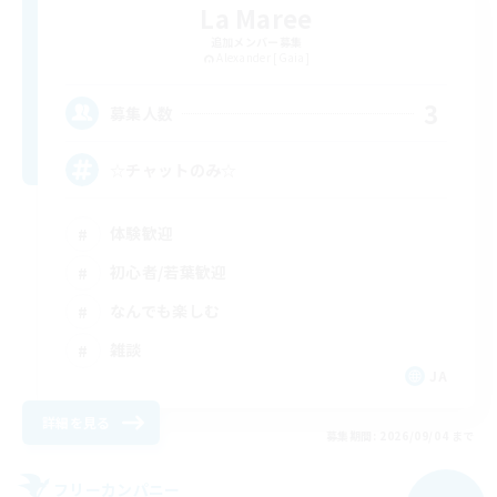
La Maree
追加メンバー募集
Alexander [Gaia]
3
募集人数
☆チャットのみ☆
体験歓迎
初心者/若葉歓迎
なんでも楽しむ
雑談
JA
詳細を見る
募集期間: 2026/09/04 まで
フリーカンパニー