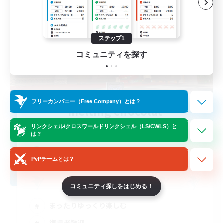
ステップ1
コミュニティを探す
フリーカンパニー（Free Company）とは？
melting chocolat
追加メンバー募集
リンクシェル/クロスワールドリンクシェル（LS/CWLS）と
Alexander [Gaia]
は？
3
募集人数
PvPチームとは？
コミュニティ探しをはじめる！
まったりゆっくり楽しむ
復帰者歓迎