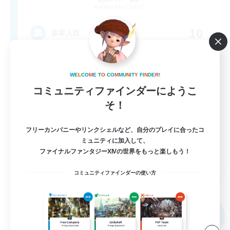
Alexander [Gaia]
10
募集人数
非戦闘民駆け込み寺、初心者支援◎、VC×
W
E
L
C
O
M
E
T
O
C
O
M
M
U
N
I
T
Y
F
I
N
D
E
R
!
初心者/若葉歓迎
コミュニティファインダーにようこ
そ！
復帰者歓迎
ミラプリ（ミラージュプリズム）
フリーカンパニーやリンクシェルなど、自分のプレイに合ったコ
まったりゆっくり楽しむ
ミュニティに加入して、
ファイナルファンタジーXIVの世界をもっと楽しもう！
JA
コミュニティファインダーの使い方
詳細を見る
募集期間: 2026/09/04 まで
フリーカンパニー
NEW