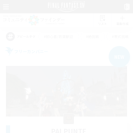
リスト
募集作成
#初心者/若葉歓迎
#絶挑戦
#零式挑戦
アピールタグ
フリーカンパニー
NEW
PALPUNTE