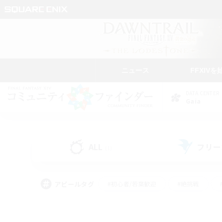
ニュース
FFXIVを
DATA CENTER
Gaia
ALL
フリー
(1)
アピールタグ
#初心者/若葉歓迎
#絶挑戦
#モブハント
#学生中心
#なんでも楽しむ
#スクリーンショット撮影
#ハウジ