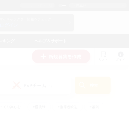
日本語
マイキャラクター情報をチェック！
ログイン
ンキング
ヘルプ＆サポート
新規募集を作成
リスト
ガイド
PvPチーム
検索
(0)
ゆっくり楽しむ
#極挑戦
#復帰者歓迎
#雑談
ルプレイ
#トレジャーハント
#レベリング
して頑張る
#プレイヤー主催イベント