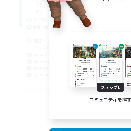
15:00
14:00
平日
0:00
23:00
週末
5
アクティブメンバー数
777
募集人数
学生ヒカセンの諸君、あつまれ
～！！(全DC共通！)
学生中心
初心者/若葉歓迎
復帰者歓迎
なんでも楽しむ
JA
ステップ1
募集期間: 2026/09/04 まで
コミュニティを探