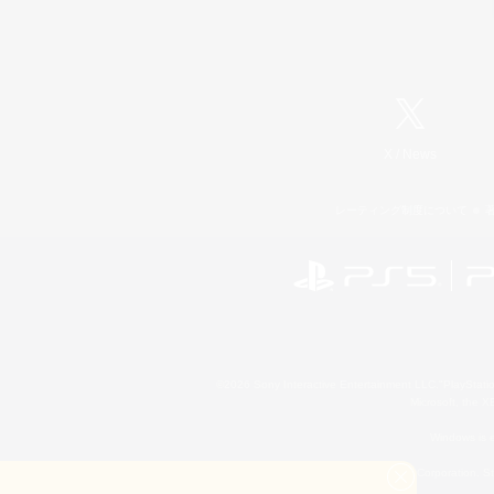
X
/
News
レーティング制度について
©2026 Sony Interactive Entertainment LLC."PlayStation
Microsoft, the 
Windows is e
©2026 Valve Corporation. St