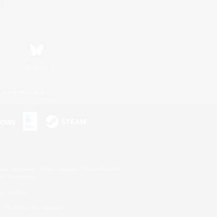
Bluesky
利用者情報の外部送信について
s or trademarks of Sony Interactive Entertainment Inc.
up of companies.
er countries.
U.S. and/or other countries.