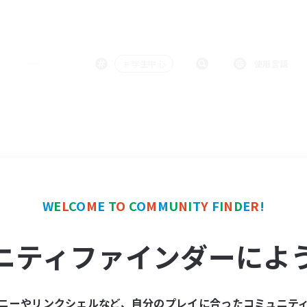
＃学生中心
使用言語
W
E
L
C
O
M
E
T
O
C
O
M
M
U
N
I
T
Y
F
I
N
D
E
R
!
ニティファインダーによ
ニーやリンクシェルなど、自分のプレイに合ったコミュニテ