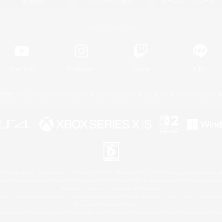
関連商品
e-STOREで購入
ゲームダウンロード
Official Information
YouTube
Instagram
Twitch
LINE
著作権について
プライバシーポリシー
サポートセンター
ライセンス
ルール＆ポリシー
 Family Mark", "PlayStation", "PS5 logo", "PS5", "PS4 logo" and "PS4" are registered trademark
XBOX Sphere mark, the Series X|S logo and XBOX Series X|S are trademarks of the Microsoft gro
Nintendo Switch is a trademark of Nintendo.
ither a registered trademark or trademark of Microsoft Corporation in the United States and/or oth
Mac is a trademark of Apple Inc.
eam and the Steam logo are trademarks and/or registered trademarks of Valve Corporation in the 