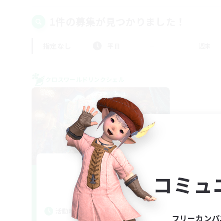
1件の募集が見つかりました！
指定なし
平日
週末
クロスワールドリンクシェル
From Now
コミュ
追加メンバー募集
Gaia
活動時間
フリーカンパ