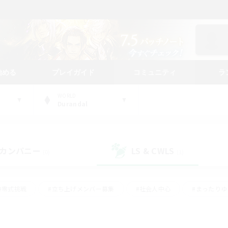
始める
プレイガイド
コミュニティ
ラ
WORLD
Durandal
カンパニー
LS & CWLS
(0)
(1)
#零式挑戦
#立ち上げメンバー募集
#社会人中心
#まったり
#体験歓迎
#クラフター中心
#ギャザラー中心
#ロー
ング
#演奏
#ミラプリ（ミラージュプリズム）
#クリア目指