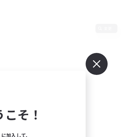
変更
うこそ！
ィに加入して、