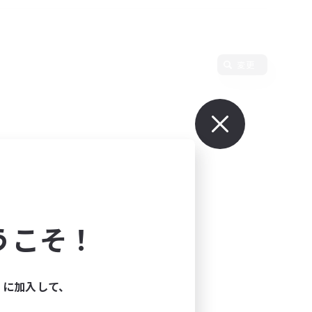
変更
うこそ！
ィに加入して、