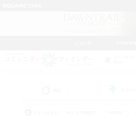
ニュース
FFXIVを
DATA CENTER
Gaia
ALL
フリー
(75)
アピールタグ
#初心者/若葉歓迎
#絶挑戦
#学生中心
#なんでも楽しむ
#モブハント
#
#演奏
#ミラプリ（ミラ