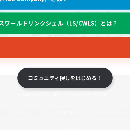
スワールドリンクシェル（LS/CWLS）とは？
コミュニティ探しをはじめる！
スマートフォン版へ
関連商品
e-STOREで購入
ゲームダウンロード
Official Information