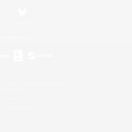
Bluesky
利用者情報の外部送信について
s or trademarks of Sony Interactive Entertainment Inc.
up of companies.
er countries.
U.S. and/or other countries.