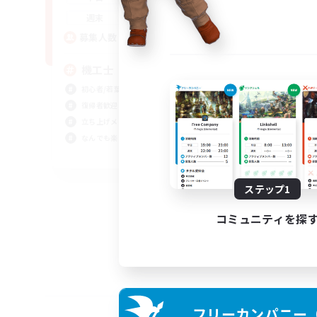
21:00
24:00
週末
5
募集人数
機工士
初心者/若葉歓迎
復帰者歓迎
立ち上げメンバー募集
なんでも楽しむ
JA
募集期間: 2026/09/02 まで
ステップ1
コミュニティを探
フリーカンパニー（F