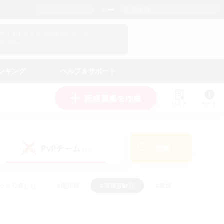
日本語
マイキャラクター情報をチェック！
ログイン
ンキング
ヘルプ＆サポート
新規募集を作成
リスト
ガイド
PvPチーム
検索
(1)
ゆっくり楽しむ
#極挑戦
#復帰者歓迎
#雑談
#ハウジング
#トレジャーハント
#レベリング
#プレイヤー主催イベント