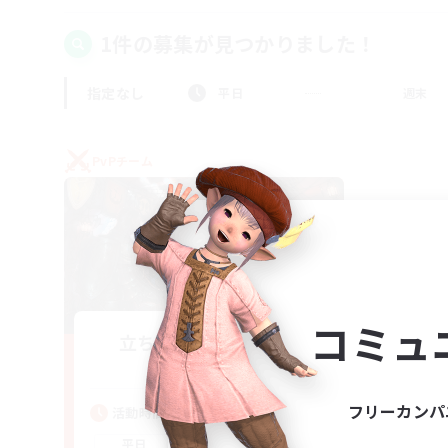
1件の募集が見つかりました！
指定なし
平日
週末
PvPチーム
コミュ
立ち上げメンバー募集
Gaia
フリーカンパ
活動時間
22:00
24:00
平日