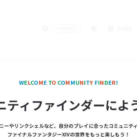
＃復帰者歓迎
使用言語
W
E
L
C
O
M
E
T
O
C
O
M
M
U
N
I
T
Y
F
I
N
D
E
R
!
ニティファインダーによ
ニーやリンクシェルなど、自分のプレイに合ったコミュニテ
ファイナルファンタジーXIVの世界をもっと楽しもう！