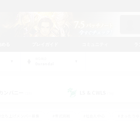
始める
プレイガイド
コミュニティ
ラ
WORLD
Durandal
カンパニー
LS & CWLS
(18)
(56)
#立ち上げメンバー募集
#零式挑戦
#社会人中心
#まったり
体験歓迎
#クラフター中心
#ロールプレイ
#ギャザラー中心
ージュプリズム）
#スクリーンショット撮影
#クリア目指して頑張る