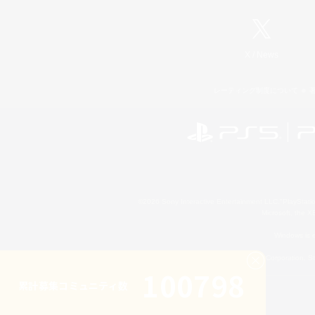
X
/
News
レーティング制度について
©2026 Sony Interactive Entertainment LLC."PlayStation
Microsoft, the 
Windows is e
©2026 Valve Corporation. St
100798
累計募集コミュニティ数