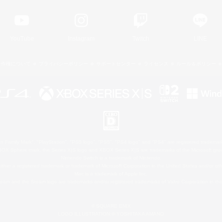
YouTube
Instagram
Twitch
LINE
著作権について
プライバシーポリシー
サポートセンター
ライセンス
ルール＆ポリシー
 Family Mark", "PlayStation", "PS5 logo", "PS5", "PS4 logo" and "PS4" are registered trademark
XBOX Sphere mark, the Series X|S logo and XBOX Series X|S are trademarks of the Microsoft gro
Nintendo Switch is a trademark of Nintendo.
ither a registered trademark or trademark of Microsoft Corporation in the United States and/or oth
Mac is a trademark of Apple Inc.
eam and the Steam logo are trademarks and/or registered trademarks of Valve Corporation in the 
© SQUARE ENIX
LOGO ILLUSTRATION:© YOSHITAKA AMANO