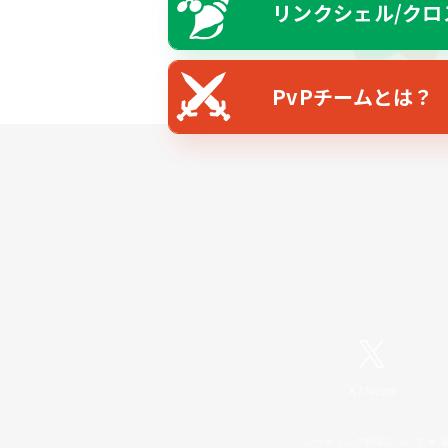
リンクシェル/クロ
PvPチームとは？
X
/
News
レーティング制度について