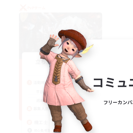
PvPチーム
立ち上げメンバー募集
Gaia
コミュ
活動時間
22:00
24:00
平日
21:00
24:00
週末
フリーカンパ
5
募集人数
機工士
初心者/若葉歓迎