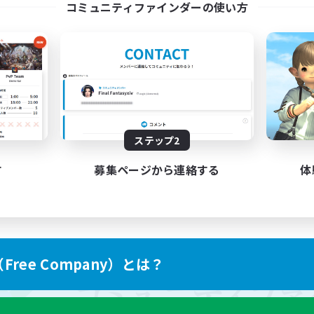
コミュニティファインダーの使い方
ステップ2
す
募集ページから連絡する
体
ree Company）とは？