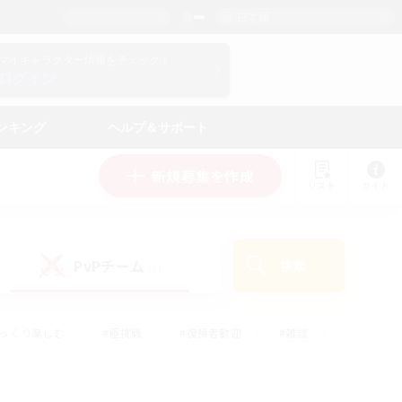
日本語
マイキャラクター情報をチェック！
ログイン
ンキング
ヘルプ＆サポート
新規募集を作成
リスト
ガイド
PvPチーム
検索
(1)
ゆっくり楽しむ
#極挑戦
#復帰者歓迎
#雑談
ルプレイ
#トレジャーハント
#レベリング
して頑張る
#プレイヤー主催イベント