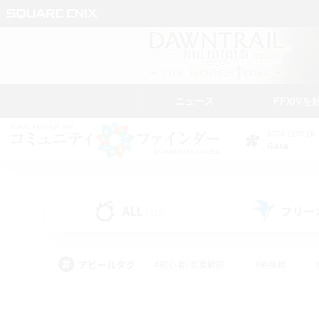
ニュース
FFXIVを
DATA CENTER
Gaia
ALL
フリー
(226)
アピールタグ
#初心者/若葉歓迎
#絶挑戦
#モブハント
#学生中心
#なんでも楽しむ
#スクリーンショット撮影
#ハウジ