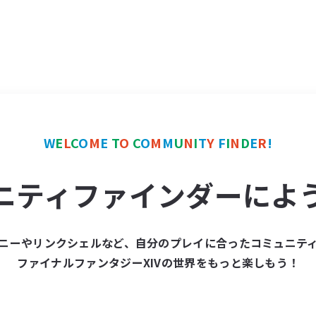
W
E
L
C
O
M
E
T
O
C
O
M
M
U
N
I
T
Y
F
I
N
D
E
R
!
ニティファインダーによ
ニーやリンクシェルなど、自分のプレイに合ったコミュニテ
ファイナルファンタジーXIVの世界をもっと楽しもう！