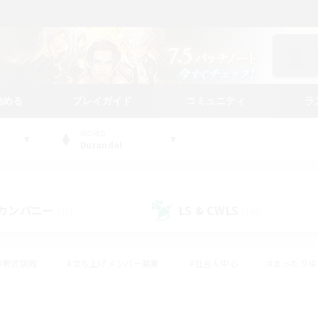
始める
プレイガイド
コミュニティ
ラ
WORLD
Durandal
カンパニー
LS & CWLS
(27)
(198)
#零式挑戦
#立ち上げメンバー募集
#社会人中心
#まったり
#体験歓迎
#クラフター中心
#ギャザラー中心
#ロー
ング
#演奏
#ミラプリ（ミラージュプリズム）
#クリア目指