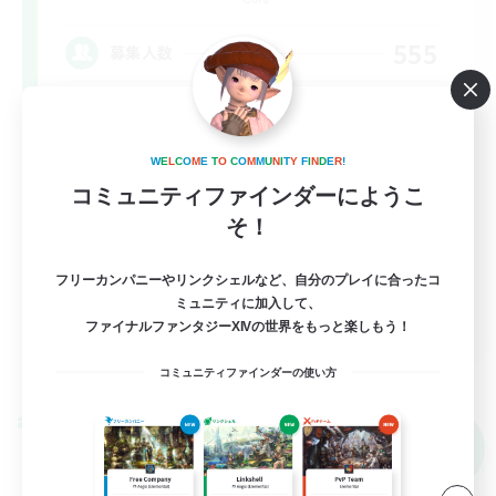
555
募集人数
ボッチ
W
E
L
C
O
M
E
T
O
C
O
M
M
U
N
I
T
Y
F
I
N
D
E
R
!
初心者/若葉歓迎
コミュニティファインダーにようこ
復帰者歓迎
そ！
雑談
フリーカンパニーやリンクシェルなど、自分のプレイに合ったコ
なんでも楽しむ
ミュニティに加入して、
JA
ファイナルファンタジーXIVの世界をもっと楽しもう！
詳細を見る
募集期間: 2026/09/08 まで
コミュニティファインダーの使い方
クロスワールドリンクシェル
NEW