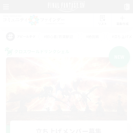
リスト
募集作成
#初心者/若葉歓迎
#絶挑戦
#立ち上げメ
アピールタグ
クロスワールドリンクシェル
NEW
立ち上げメンバー募集