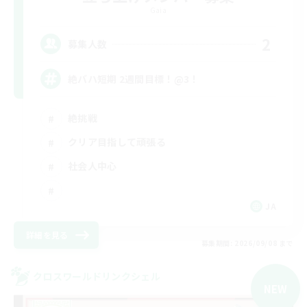
Gaia
2
募集人数
絶バハ短期 2週間目標！@3！
絶挑戦
クリア目指して頑張る
社会人中心
JA
詳細を見る
募集期間: 2026/09/08 まで
クロスワールドリンクシェル
NEW