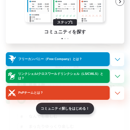
ステップ1
コミュニティを探す
Usao!
フリーカンパニー（Free Company）とは？
追加メンバー募集
Gaia
リンクシェル/クロスワールドリンクシェル（LS/CWLS）と
は？
--
募集人数
PvPチームとは？
ヴィエラオス / VCなし
コミュニティ探しをはじめる！
なんでも楽しむ
まったりゆっくり楽しむ