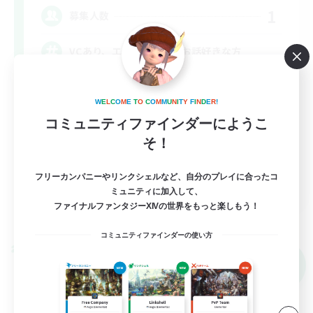
1
募集人数
VCあり、エンジョイ勢でお話好きな方
雑談
W
E
L
C
O
M
E
T
O
C
O
M
M
U
N
I
T
Y
F
I
N
D
E
R
!
立ち上げメンバー募集
コミュニティファインダーにようこ
まったりゆっくり楽しむ
そ！
なんでも楽しむ
フリーカンパニーやリンクシェルなど、自分のプレイに合ったコ
JA
ミュニティに加入して、
ファイナルファンタジーXIVの世界をもっと楽しもう！
詳細を見る
募集期間: 2026/09/05 まで
コミュニティファインダーの使い方
クロスワールドリンクシェル
NEW