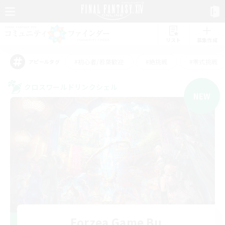
リスト
募集作成
#初心者/若葉歓迎
#絶挑戦
#零式挑戦
アピールタグ
クロスワールドリンクシェル
NEW
Eorzea Game Bu