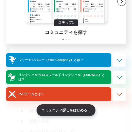
ステップ1
コミュニティを探す
DAB of FRUIT
追加メンバー募集
フリーカンパニー（Free Company）とは？
Gaia
リンクシェル/クロスワールドリンクシェル（LS/CWLS）と
4
募集人数
は？
VCメイン（ディスコード必須）
PvPチームとは？
雑談
コミュニティ探しをはじめる！
社会人中心
まったりゆっくり楽しむ