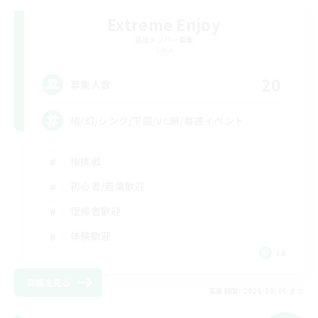
Extreme Enjoy
追加メンバー募集
Gaia
20
募集人数
極/幻/シンク/下限/VC無/毎週イベント
極挑戦
初心者/若葉歓迎
復帰者歓迎
体験歓迎
JA
詳細を見る
募集期間: 2026/09/05 まで