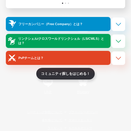
Official Information
フリーカンパニー（Free Company）とは？
/
X
News
YouTube
リンクシェル/クロスワールドリンクシェル（LS/CWLS）と
は？
PvPチームとは？
Instagram
Twitch
コミュニティ探しをはじめる！
LINE
Bluesky
レーティング制度について
プライバシーポリシー
著作権について
サポートセンター
ライセンス
ルール＆ポリシー