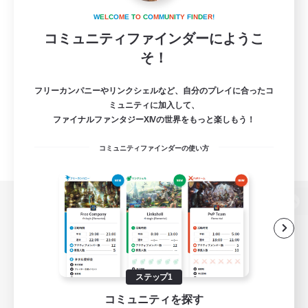
W
E
L
C
O
M
E
T
O
C
O
M
M
U
N
I
T
Y
F
I
N
D
E
R
!
コミュニティファインダーにようこ
そ！
フリーカンパニーやリンクシェルなど、自分のプレイに合ったコ
ミュニティに加入して、
ファイナルファンタジーXIVの世界をもっと楽しもう！
コミュニティファインダーの使い方
パソコン版へ
関連商品
e-STOREで購入
ステップ1
コミュニティを探す
ゲームダウンロード