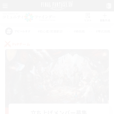
リスト
募集作成
#初心者/若葉歓迎
#絶挑戦
#零式挑戦
アピールタグ
PvPチーム
立ち上げメンバー募集