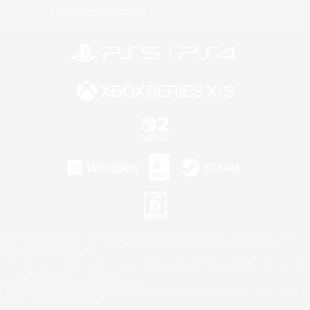
利用者情報の外部送信について
©2026 Sony Interactive Entertainment LLC."PlayStation Family Mark", "PlayStation", "PS5
logo", "PS5", "PS4 logo" and "PS4" are registered trademarks or trademarks of Sony
Interactive Entertainment Inc.
Microsoft, the XBOX Sphere mark, the Series X|S logo and XBOX Series X|S are trademarks
of the Microsoft group of companies.
Nintendo Switch is a trademark of Nintendo.
Windows is either a registered trademark or trademark of Microsoft Corporation in the United
States and/or other countries.