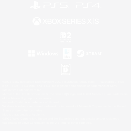
©2026 Sony Interactive Entertainment LLC."PlayStation Family Mark", "PlayStation", "PS5
logo", "PS5", "PS4 logo" and "PS4" are registered trademarks or trademarks of Sony
Interactive Entertainment Inc.
Microsoft, the XBOX Sphere mark, the Series X|S logo and XBOX Series X|S are trademarks
of the Microsoft group of companies.
Nintendo Switch is a trademark of Nintendo.
Windows is either a registered trademark or trademark of Microsoft Corporation in the United
States and/or other countries.
Mac is a trademark of Apple Inc.
©2026 Valve Corporation. Steam and the Steam logo are trademarks and/or registered
trademarks of Valve Corporation in the U.S. and/or other countries.