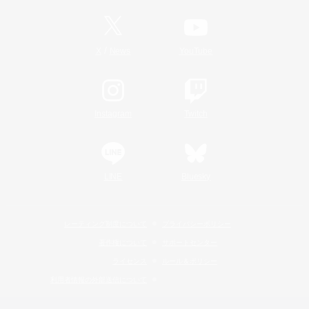
/
X
News
YouTube
Instagram
Twitch
LINE
Bluesky
レーティング制度について
プライバシーポリシー
著作権について
サポートセンター
ライセンス
ルール＆ポリシー
利用者情報の外部送信について