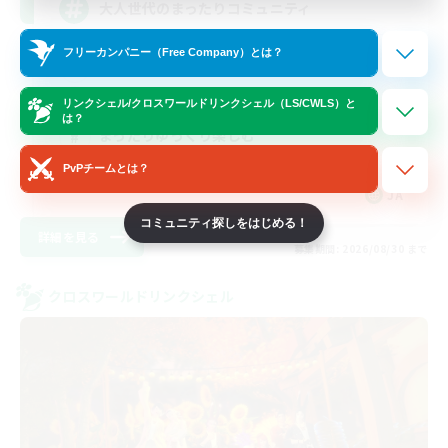
大人世代のまったりコミュニティ
フリーカンパニー（Free Company）とは？
スクリーンショット撮影
社会人中心
リンクシェル/クロスワールドリンクシェル（LS/CWLS）と
は？
まったりゆっくり楽しむ
レベリング
PvPチームとは？
JA
コミュニティ探しをはじめる！
詳細を見る
募集期間: 2026/08/30 まで
クロスワールドリンクシェル