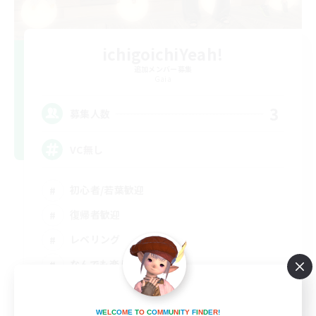
ichigoichiYeah!
追加メンバー募集
Gaia
3
募集人数
VC無し
初心者/若葉歓迎
復帰者歓迎
レベリング
なんでも楽しむ
JA
詳細を見る
W
E
L
C
O
M
E
T
O
C
O
M
M
U
N
I
T
Y
F
I
N
D
E
R
!