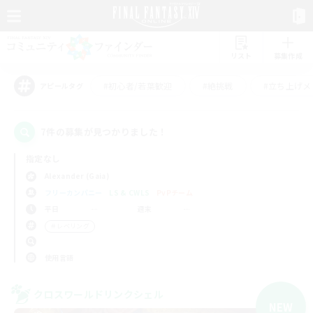
リスト
募集作成
#初心者/若葉歓迎
#絶挑戦
#立ち上げメ
アピールタグ
7件の募集が見つかりました！
指定なし
Alexander (Gaia)
フリーカンパニー
LS & CWLS
PvPチーム
平日
週末
＃レベリング
使用言語
クロスワールドリンクシェル
NEW