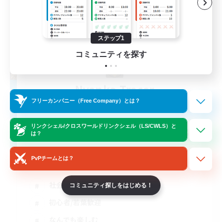
ステップ1
コミュニティを探す
Nyanko Tracer
追加メンバー募集
フリーカンパニー（Free Company）とは？
Alexander [Gaia]
リンクシェル/クロスワールドリンクシェル（LS/CWLS）と
30
募集人数
は？
金欠歓迎
PvPチームとは？
社会人中心
コミュニティ探しをはじめる！
初心者/若葉歓迎
なんでも楽しむ