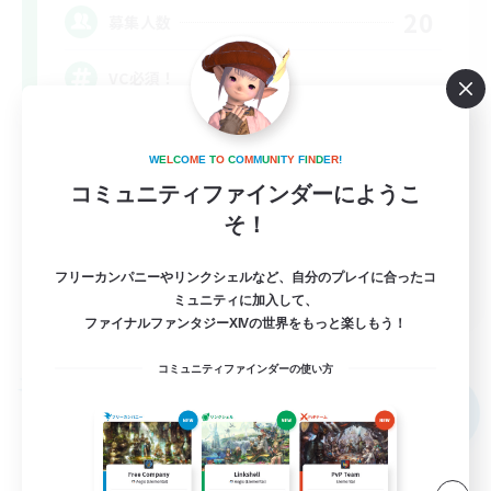
20
募集人数
VC必須！
初心者/若葉歓迎
W
E
L
C
O
M
E
T
O
C
O
M
M
U
N
I
T
Y
F
I
N
D
E
R
!
復帰者歓迎
コミュニティファインダーにようこ
社会人中心
そ！
なんでも楽しむ
フリーカンパニーやリンクシェルなど、自分のプレイに合ったコ
JA
ミュニティに加入して、
ファイナルファンタジーXIVの世界をもっと楽しもう！
詳細を見る
募集期間: 2026/09/06 まで
コミュニティファインダーの使い方
フリーカンパニー
NEW