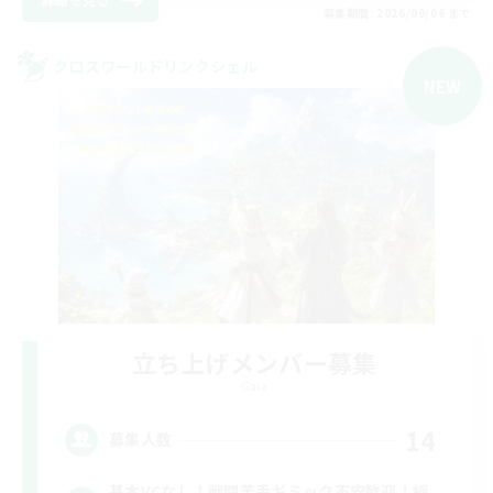
募集期間: 2026/09/06 まで
クロスワールドリンクシェル
NEW
立ち上げメンバー募集
Gaia
14
募集人数
基本VCなし！戦闘苦手ギミック不安歓迎！極