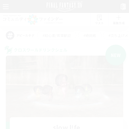
リスト
募集作成
#初心者/若葉歓迎
#絶挑戦
#立ち上げメ
アピールタグ
クロスワールドリンクシェル
NEW
slow l!fe