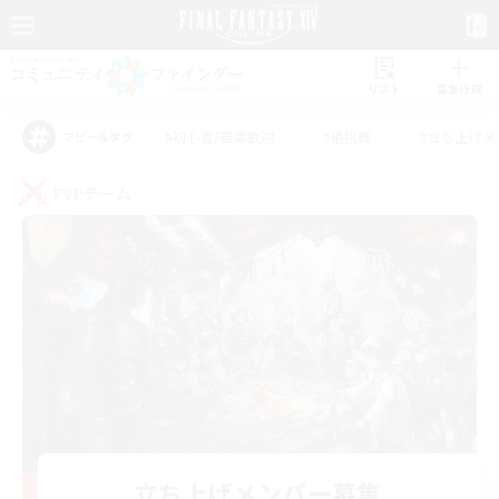
リスト
募集作成
#初心者/若葉歓迎
#絶挑戦
#立ち上げメ
アピールタグ
PvPチーム
立ち上げメンバー募集