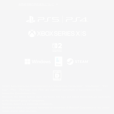
利用者情報の外部送信について
©2026 Sony Interactive Entertainment LLC."PlayStation Family Mark", "PlayStation", "PS5
logo", "PS5", "PS4 logo" and "PS4" are registered trademarks or trademarks of Sony
Interactive Entertainment Inc.
Microsoft, the XBOX Sphere mark, the Series X|S logo and XBOX Series X|S are trademarks
of the Microsoft group of companies.
Nintendo Switch is a trademark of Nintendo.
Windows is either a registered trademark or trademark of Microsoft Corporation in the United
States and/or other countries.