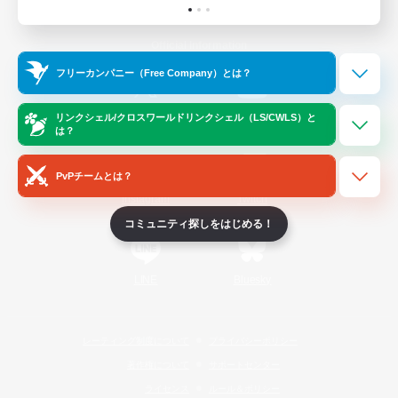
Official Information
フリーカンパニー（Free Company）とは？
/
X
News
YouTube
リンクシェル/クロスワールドリンクシェル（LS/CWLS）と
は？
PvPチームとは？
Instagram
Twitch
コミュニティ探しをはじめる！
LINE
Bluesky
レーティング制度について
プライバシーポリシー
著作権について
サポートセンター
ライセンス
ルール＆ポリシー