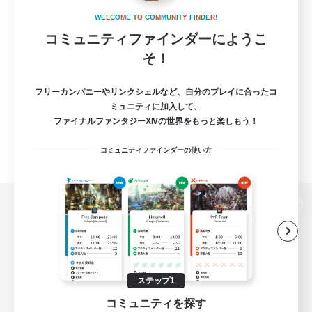
W
E
L
C
O
M
E
T
O
C
O
M
M
U
N
I
T
Y
F
I
N
D
E
R
!
コミュニティファインダーにようこ
そ！
フリーカンパニーやリンクシェルなど、自分のプレイに合ったコ
ミュニティに加入して、
ファイナルファンタジーXIVの世界をもっと楽しもう！
コミュニティファインダーの使い方
パソコン版へ
関連商品
e-STOREで購入
ステップ1
コミュニティを探す
ゲームダウンロード