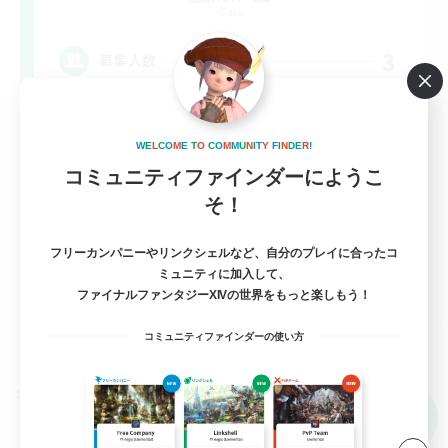
Gaia
3
募集人数
VCなしメスッテ＆メスラの溜まり場!!
W
E
L
C
O
M
E
T
O
C
O
M
M
U
N
I
T
Y
F
I
N
D
E
R
!
復帰者歓迎
コミュニティファインダーにようこ
なんでも楽しむ
そ！
立ち上げメンバー募集
フリーカンパニーやリンクシェルなど、自分のプレイに合ったコ
社会人中心
ミュニティに加入して、
ファイナルファンタジーXIVの世界をもっと楽しもう！
JA
詳細を見る
コミュニティファインダーの使い方
募集期間: 2026/09/08 まで
クロスワールドリンクシェル
NEW