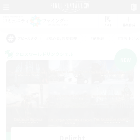
リスト
募集作成
#初心者/若葉歓迎
#絶挑戦
#立ち上げメ
アピールタグ
クロスワールドリンクシェル
NEW
Delight