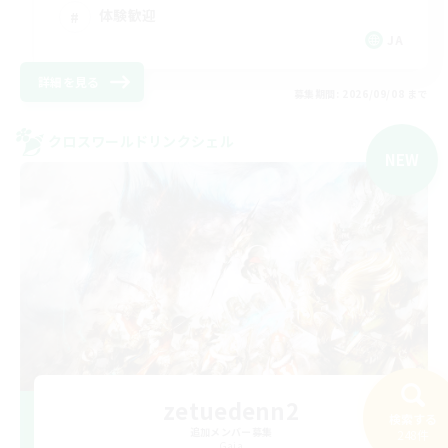
体験歓迎
JA
詳細を見る
募集期間: 2026/09/08 まで
クロスワールドリンクシェル
NEW
zetuedenn2
検索する
追加メンバー募集
248件
Gaia