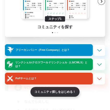
ステップ1
コミュニティを探す
フリーカンパニー（Free Company）とは？
slow l!fe
追加メンバー募集
リンクシェル/クロスワールドリンクシェル（LS/CWLS）と
Gaia
は？
1
募集人数
PvPチームとは？
VCなしFCのようなLS
コミュニティ探しをはじめる！
なんでも楽しむ
ミラプリ（ミラージュプリズム）