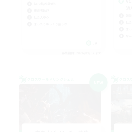
V
初心者/若葉歓迎
須
復帰者歓迎
雑談
社会人中心
社会
まったりゆっくり楽しむ
まっ
なん
JA
募集期間: 2026/09/07 まで
クロスワールドリンクシェル
クロス
NEW