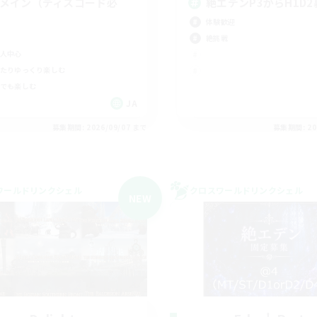
Cメイン（ディスコード必
絶エデンP3からH1D2
）
体験歓迎
絶挑戦
人中心
たりゆっくり楽しむ
でも楽しむ
JA
募集期間: 2026/09/07 まで
募集期間: 20
ワールドリンクシェル
クロスワールドリンクシェル
NEW