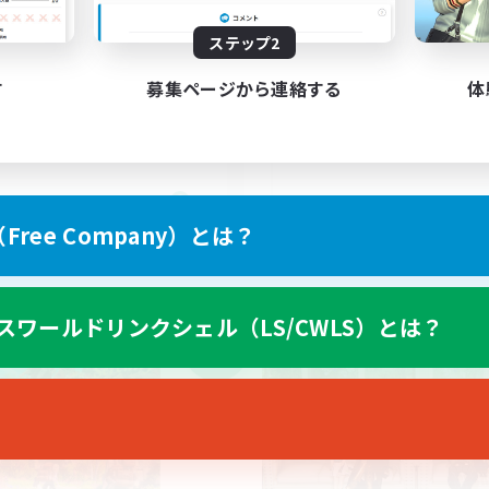
ステップ2
話店
VCなしFCのようなLS
上げメンバー募集
なんでも楽しむ
す
募集ページから連絡する
体
ミラプリ（ミラージュプリズム）
でも楽しむ
ロールプレイ
ルプレイ
雑談
JA
ree Company）とは？
募集期間: 2026/09/07 まで
募集期間: 20
スワールドリンクシェル（LS/CWLS）とは？
ワールドリンクシェル
クロスワールドリンクシェル
NEW