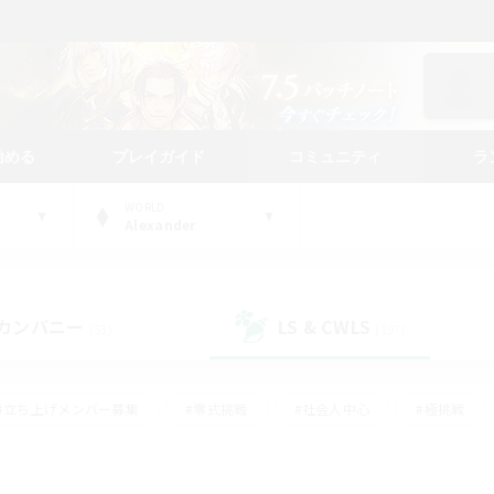
始める
プレイガイド
コミュニティ
ラ
WORLD
Alexander
カンパニー
LS & CWLS
(51)
(197)
#立ち上げメンバー募集
#零式挑戦
#社会人中心
#極挑戦
#体験歓迎
#ロールプレイ
#ギャザラー中心
#クラフター中
て頑張る
#スクリーンショット撮影
#ミラプリ（ミラージュプリズム