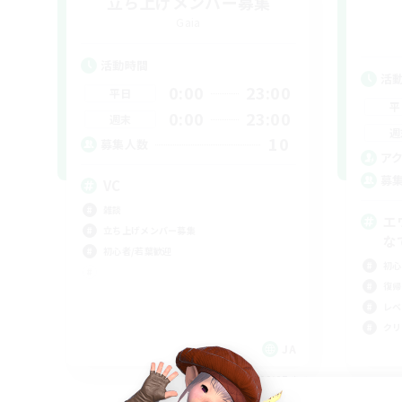
立ち上げメンバー募集
Gaia
活動時間
活
0:00
23:00
平日
平
0:00
23:00
週末
週
10
募集人数
ア
募
VC
雑談
エ
立ち上げメンバー募集
な
初心者/若葉歓迎
初心
復帰
レベ
クリ
JA
募集期間: 2026/09/07 まで