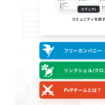
ステップ1
別の世界（別ゲー）でも遊びた
対
い
立ち
コミュニティを探
初心者/若葉歓迎
雑談
復帰者歓迎
なん
社会人中心
ロー
なんでも楽しむ
JA
フリーカンパニー（F
募集期間: 2026/09/07 まで
リンクシェル/クロ
クロスワールドリンクシェル
クロス
NEW
PvPチームとは？