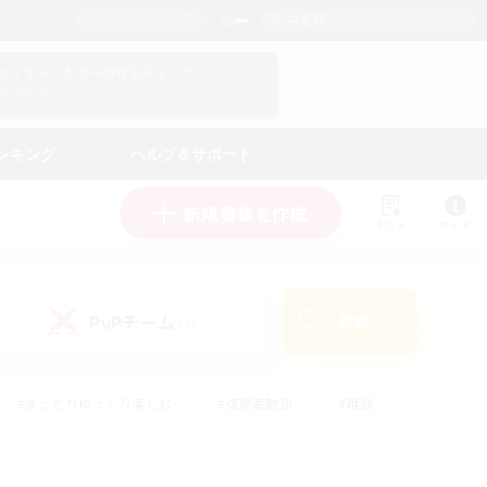
日本語
マイキャラクター情報をチェック！
ログイン
ンキング
ヘルプ＆サポート
新規募集を作成
リスト
ガイド
PvPチーム
検索
(1)
#まったりゆっくり楽しむ
#復帰者歓迎
#雑談
心
#演奏
#トレジャーハント
#ハウジング
）
#プレイヤー主催イベント