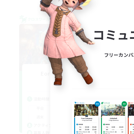
クロスワールドリンクシェル
クロス
NEW
コミュ
フリーカンパ
Eorzea Game Bu
追加メンバー募集
Gaia
活動時間
活
21:00
24:00
平日
平
13:00
24:00
週末
週
6
アクティブメンバー数
ア
2
募集人数
募