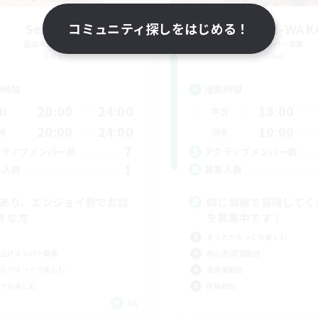
Serenity
コミュニティ探しをはじめる！
YUKAPERO!-WAK
追加メンバー募集
追加メンバー募集
Gaia
Gaia
動時間
活動時間
20:00
24:00
18:00
日
平日
20:00
24:00
10:00
末
週末
7
クティブメンバー数
アクティブメンバー数
1
集人数
募集人数
Cあり、エンジョイ勢でお話
同じ目線で冒険してく
きな方
を募集中です！
まったりゆっくり楽しむ
上げメンバー募集
初心者/若葉歓迎
たりゆっくり楽しむ
復帰者歓迎
でも楽しむ
体験歓迎
JA