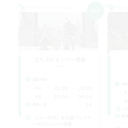
クロスワールドリンクシェル
クロス
NEW
立ち上げメンバー募集
Gaia
活動時間
活
21:00
24:00
平日
平
21:00
24:00
週末
週
24
募集人数
ア
募
【30〜40代】新生編プレイヤ
ー中心メンバー募集