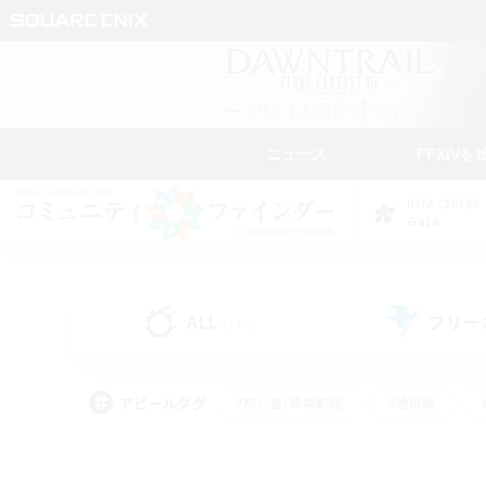
ニュース
FFXIVを
DATA CENTER
Gaia
ALL
フリー
(249)
アピールタグ
#初心者/若葉歓迎
#絶挑戦
#なんでも楽しむ
#学生中心
#モブハント
#レベリング
#クリア目指し