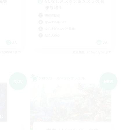
募集
VCなしメスッテ＆メスラの溜
まり場!!
復帰者歓迎
なんでも楽しむ
立ち上げメンバー募集
社会人中心
JA
JA
26/09/07 まで
募集期間: 2026/09/07 まで
クロスワールドリンクシェル
NEW
NEW