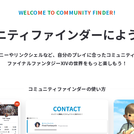
W
E
L
C
O
M
E
T
O
C
O
M
M
U
N
I
T
Y
F
I
N
D
E
R
!
ワールドリンクシェル
クロスワールドリンクシェル
NEW
ニティファインダーによ
ニーやリンクシェルなど、自分のプレイに合ったコミュニテ
ファイナルファンタジーXIVの世界をもっと楽しもう！
CreativemagiC
slow l!fe
追加メンバー募集
追加メンバー募集
Gaia
Gaia
コミュニティファインダーの使い方
動時間
活動時間
20:00
24:00
18:00
日
平日
20:00
1:00
18:00
末
週末
3
クティブメンバー数
アクティブメンバー数
10
集人数
募集人数