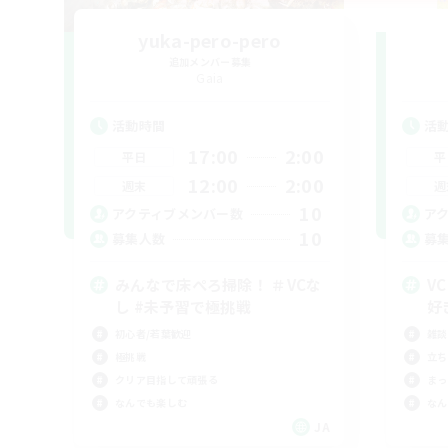
yuka-pero-pero
追加メンバー募集
Gaia
活動時間
活
17:00
2:00
平日
平
12:00
2:00
週末
週
10
アクティブメンバー数
ア
10
募集人数
募
みんなで床ぺろ掃除！ ＃VCな
V
し #未予習で極挑戦
好
初心者/若葉歓迎
雑談
極挑戦
立ち
クリア目指して頑張る
まっ
なんでも楽しむ
なん
JA