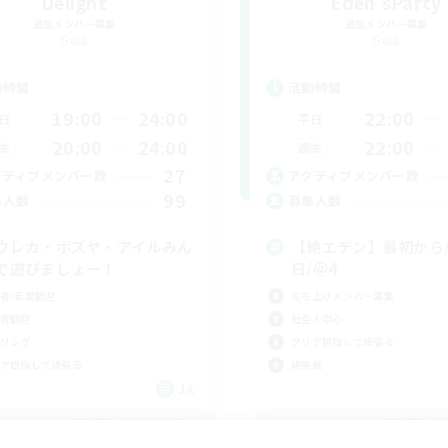
Delight
Eden'sParty
追加メンバー募集
追加メンバー募集
Gaia
Gaia
動時間
活動時間
19:00
24:00
22:00
日
平日
20:00
24:00
22:00
末
週末
27
クティブメンバー数
アクティブメンバー数
99
集人数
募集人数
ウレカ・ボズヤ・アイルみん
【絶エデン】最初から/
で遊びましょー！
日/＠4
者/若葉歓迎
立ち上げメンバー募集
者歓迎
社会人中心
リング
クリア目指して頑張る
ア目指して頑張る
絶挑戦
JA
募集期間: 2026/09/07 まで
募集期間: 20