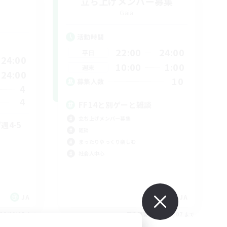
立ち上げメンバー募集
Gaia
活動時間
22:00
24:00
平日
24:00
10:00
1:00
週末
24:00
10
募集人数
4
4
FF14と別ゲーと雑談
立ち上げメンバー募集
週4-5
雑談
まったりゆっくり楽しむ
社会人中心
JA
JA
26/09/07 まで
募集期間: 2026/09/07 まで