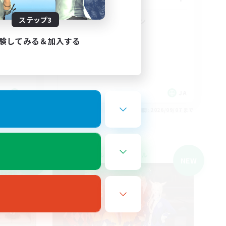
ステップ3
vc(Discord)メイン
雑談
験してみる＆加入する
なんでも楽しむ
初心者/若葉歓迎
復帰者歓迎
JA
JA
26/09/07 まで
募集期間: 2026/09/07 まで
クロスワールドリンクシェル
NEW
NEW