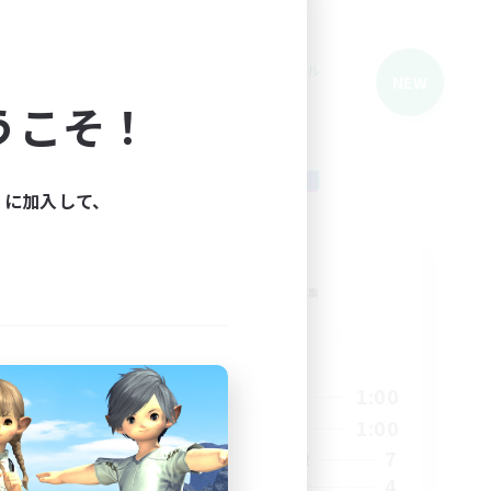
クロスワールドリンクシェル
NEW
NEW
うこそ！
ィに加入して、
LAL
追加メンバー募集
Gaia
活動時間
4:00
21:00
1:00
平日
4:00
20:00
1:00
週末
6
7
アクティブメンバー数
2
4
募集人数