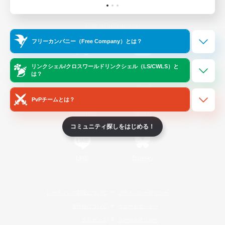
Official Information
フリーカンパニー（Free Company）とは？
/
X
News
YouTube
リンクシェル/クロスワールドリンクシェル（LS/CWLS）と
は？
PvPチームとは？
Instagram
Twitch
コミュニティ探しをはじめる！
LINE
Bluesky
レーティング制度について
プライバシーポリシー
著作権について
サポートセンター
ライセンス
ルール＆ポリシー