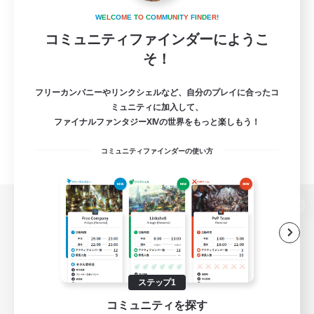
W
E
L
C
O
M
E
T
O
C
O
M
M
U
N
I
T
Y
F
I
N
D
E
R
!
コミュニティファインダーにようこ
そ！
フリーカンパニーやリンクシェルなど、自分のプレイに合ったコ
ミュニティに加入して、
ファイナルファンタジーXIVの世界をもっと楽しもう！
コミュニティファインダーの使い方
パソコン版へ
関連商品
e-STOREで購入
ステップ1
コミュニティを探す
ゲームダウンロード