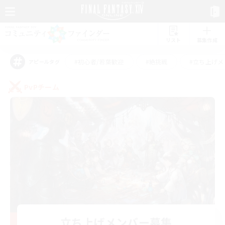
リスト
募集作成
#初心者/若葉歓迎
#絶挑戦
#立ち上げメ
アピールタグ
PvPチーム
立ち上げメンバー募集