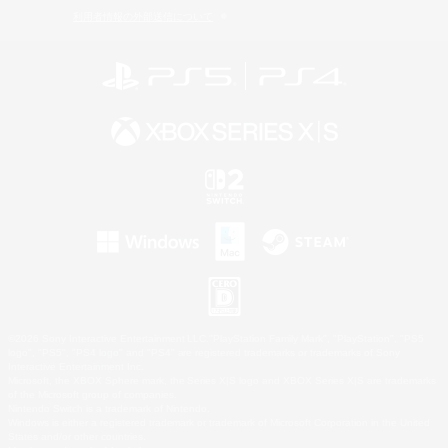
利用者情報の外部送信について
©2026 Sony Interactive Entertainment LLC."PlayStation Family Mark", "PlayStation", "PS5
logo", "PS5", "PS4 logo" and "PS4" are registered trademarks or trademarks of Sony
Interactive Entertainment Inc.
Microsoft, the XBOX Sphere mark, the Series X|S logo and XBOX Series X|S are trademarks
of the Microsoft group of companies.
Nintendo Switch is a trademark of Nintendo.
Windows is either a registered trademark or trademark of Microsoft Corporation in the United
States and/or other countries.