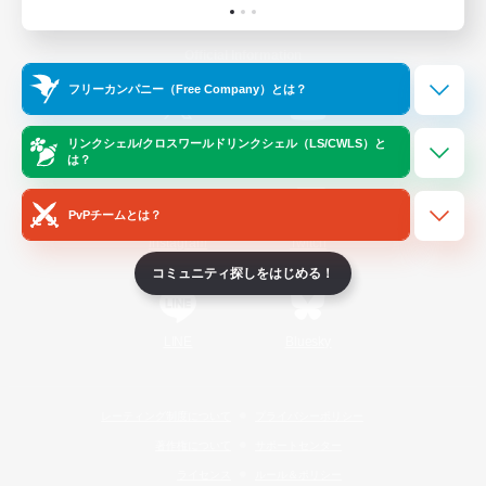
Official Information
フリーカンパニー（Free Company）とは？
/
X
News
YouTube
リンクシェル/クロスワールドリンクシェル（LS/CWLS）と
は？
PvPチームとは？
Instagram
Twitch
コミュニティ探しをはじめる！
LINE
Bluesky
レーティング制度について
プライバシーポリシー
著作権について
サポートセンター
ライセンス
ルール＆ポリシー