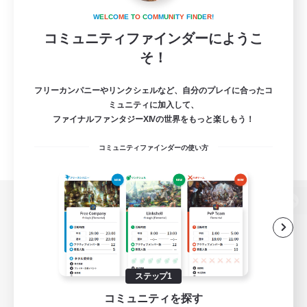
W
E
L
C
O
M
E
T
O
C
O
M
M
U
N
I
T
Y
F
I
N
D
E
R
!
コミュニティファインダーにようこ
そ！
フリーカンパニーやリンクシェルなど、自分のプレイに合ったコ
ミュニティに加入して、
ファイナルファンタジーXIVの世界をもっと楽しもう！
コミュニティファインダーの使い方
パソコン版へ
関連商品
e-STOREで購入
ステップ1
コミュニティを探す
ゲームダウンロード