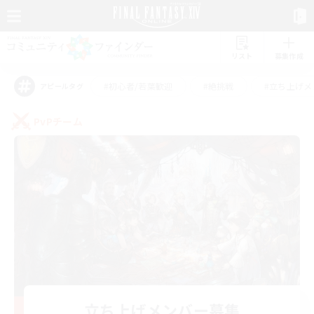
リスト
募集作成
#初心者/若葉歓迎
#絶挑戦
#立ち上げメ
アピールタグ
PvPチーム
立ち上げメンバー募集