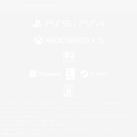
利用者情報の外部送信について
©2026 Sony Interactive Entertainment LLC."PlayStation Family Mark", "PlayStation", "PS5
logo", "PS5", "PS4 logo" and "PS4" are registered trademarks or trademarks of Sony
Interactive Entertainment Inc.
Microsoft, the XBOX Sphere mark, the Series X|S logo and XBOX Series X|S are trademarks
of the Microsoft group of companies.
Nintendo Switch is a trademark of Nintendo.
Windows is either a registered trademark or trademark of Microsoft Corporation in the United
States and/or other countries.