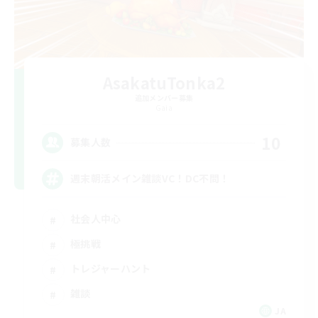
AsakatuTonka2
追加メンバー募集
Gaia
10
募集人数
週末朝活メイン雑談VC！DC不問！
社会人中心
極挑戦
トレジャーハント
雑談
JA