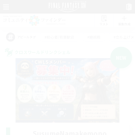
リスト
募集作成
#初心者/若葉歓迎
#絶挑戦
#立ち上げメ
アピールタグ
クロスワールドリンクシェル
NEW
SusumeNamakemono