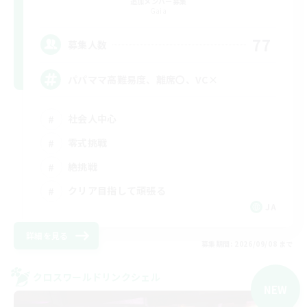
追加メンバー募集
Gaia
77
募集人数
パパママ高難易度、離席〇、VC×
社会人中心
零式挑戦
絶挑戦
クリア目指して頑張る
JA
詳細を見る
募集期間: 2026/09/08 まで
クロスワールドリンクシェル
NEW