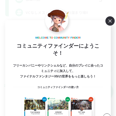
VCなしメスッテ＆メスラの溜まり場!!
復帰者歓迎
なんでも楽しむ
W
E
L
C
O
M
E
T
O
C
O
M
M
U
N
I
T
Y
F
I
N
D
E
R
!
立ち上げメンバー募集
コミュニティファインダーにようこ
そ！
社会人中心
JA
フリーカンパニーやリンクシェルなど、自分のプレイに合ったコ
詳細を見る
ミュニティに加入して、
募集期間: 2026/09/08 まで
ファイナルファンタジーXIVの世界をもっと楽しもう！
クロスワールドリンクシェル
コミュニティファインダーの使い方
NEW