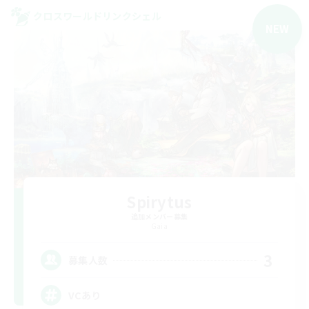
クロスワールドリンクシェル
NEW
Spirytus
追加メンバー募集
Gaia
3
募集人数
VCあり