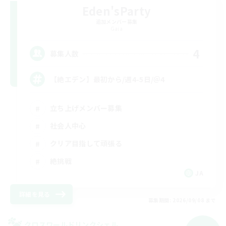
Eden'sParty
追加メンバー募集
Gaia
4
募集人数
【絶エデン】最初から/週4-5日/＠4
立ち上げメンバー募集
社会人中心
クリア目指して頑張る
絶挑戦
JA
詳細を見る
募集期間: 2026/09/08 まで
クロスワールドリンクシェル