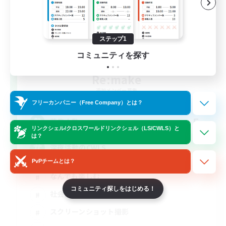
ステップ1
コミュニティを探す
Re:make
追加メンバー募集
Gaia
フリーカンパニー（Free Company）とは？
5
募集人数
リンクシェル/クロスワールドリンクシェル（LS/CWLS）と
は？
深夜活動のCWLS
PvPチームとは？
なんでも楽しむ
コミュニティ探しをはじめる！
社会人中心
スクリーンショット撮影