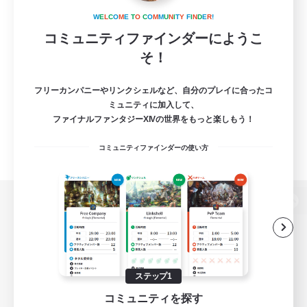
W
E
L
C
O
M
E
T
O
C
O
M
M
U
N
I
T
Y
F
I
N
D
E
R
!
コミュニティファインダーにようこ
そ！
フリーカンパニーやリンクシェルなど、自分のプレイに合ったコ
ミュニティに加入して、
ファイナルファンタジーXIVの世界をもっと楽しもう！
コミュニティファインダーの使い方
パソコン版へ
関連商品
e-STOREで購入
ステップ1
コミュニティを探す
ゲームダウンロード