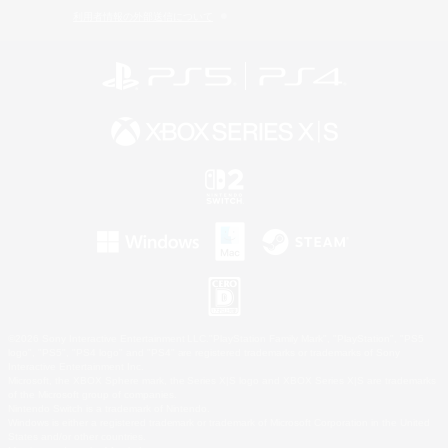
利用者情報の外部送信について
©2026 Sony Interactive Entertainment LLC."PlayStation Family Mark", "PlayStation", "PS5
logo", "PS5", "PS4 logo" and "PS4" are registered trademarks or trademarks of Sony
Interactive Entertainment Inc.
Microsoft, the XBOX Sphere mark, the Series X|S logo and XBOX Series X|S are trademarks
of the Microsoft group of companies.
Nintendo Switch is a trademark of Nintendo.
Windows is either a registered trademark or trademark of Microsoft Corporation in the United
States and/or other countries.