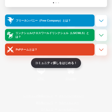
Official Information
フリーカンパニー（Free Company）とは？
/
X
News
YouTube
リンクシェル/クロスワールドリンクシェル（LS/CWLS）と
は？
PvPチームとは？
Instagram
Twitch
コミュニティ探しをはじめる！
LINE
Bluesky
レーティング制度について
プライバシーポリシー
著作権について
サポートセンター
ライセンス
ルール＆ポリシー