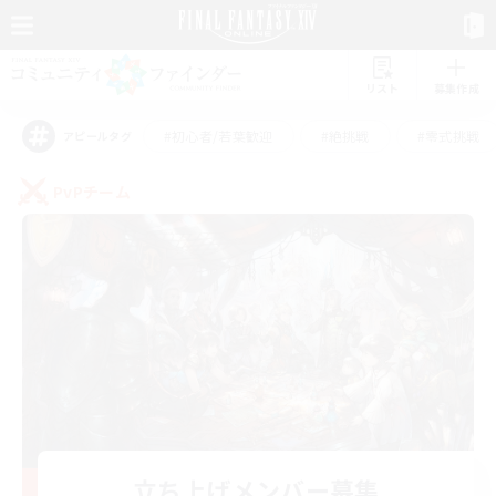
リスト
募集作成
#初心者/若葉歓迎
#絶挑戦
#零式挑戦
アピールタグ
PvPチーム
立ち上げメンバー募集