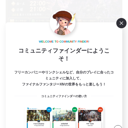
airuuu
W
E
L
C
O
M
E
T
O
C
O
M
M
U
N
I
T
Y
F
I
N
D
E
R
!
追加メンバー募集
コミュニティファインダーにようこ
Gaia
そ！
30
募集人数
フリーカンパニーやリンクシェルなど、自分のプレイに合ったコ
ミュニティに加入して、
フォークタワー攻略 力の塔
ファイナルファンタジーXIVの世界をもっと楽しもう！
クリア目指して頑張る
コミュニティファインダーの使い方
プレイヤー主催イベント
立ち上げメンバー募集