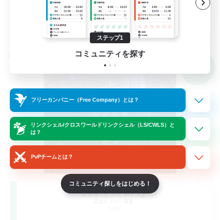
JA
詳細を見る
募集期間: 2026/09/04 まで
ステップ1
コミュニティを探す
クロスワールドリンクシェル
NEW
フリーカンパニー（Free Company）とは？
リンクシェル/クロスワールドリンクシェル（LS/CWLS）と
は？
PvPチームとは？
コミュニティ探しをはじめる！
Eden'sParty
追加メンバー募集
Gaia