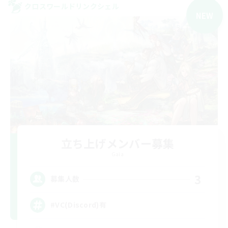
クロスワールドリンクシェル
NEW
立ち上げメンバー募集
Gaia
3
募集人数
#VC(Discord)有