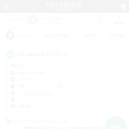
リスト
募集作成
#初心者/若葉歓迎
#絶挑戦
#零式挑戦
アピールタグ
48件の募集が見つかりました！
指定なし
Alexander (Gaia)
LS & CWLS
平日
週末
＃立ち上げメンバー募集
使用言語
クロスワールドリンクシェル
NEW