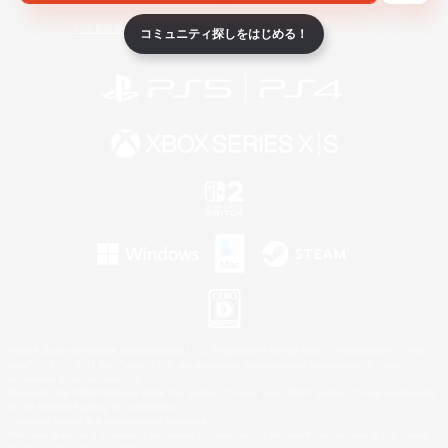
ライセンス
ルール＆ポリシー
利用者情報の外部送信について
コミュニティ探しをはじめる！
©2026 Sony Interactive Entertainment LLC."PlayStation Family Mark", "PlayStation", "PS5
logo", "PS5", "PS4 logo" and "PS4" are registered trademarks or trademarks of Sony
Interactive Entertainment Inc.
Microsoft, the XBOX Sphere mark, the Series X|S logo and XBOX Series X|S are trademarks
of the Microsoft group of companies.
Nintendo Switch is a trademark of Nintendo.
Windows is either a registered trademark or trademark of Microsoft Corporation in the United