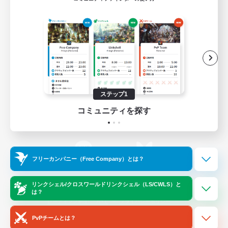
ゲームダウンロード
Official Information
/
X
News
YouTube
ステップ1
コミュニティを探す
Instagram
Twitch
フリーカンパニー（Free Company）とは？
LINE
Bluesky
リンクシェル/クロスワールドリンクシェル（LS/CWLS）と
は？
レーティング制度について
プライバシーポリシー
著作権について
サポートセンター
PvPチームとは？