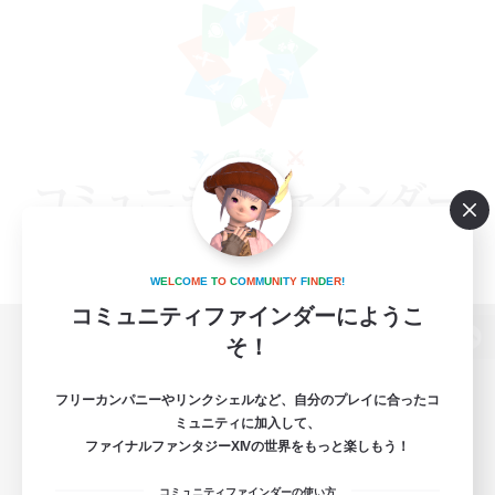
W
E
L
C
O
M
E
T
O
C
O
M
M
U
N
I
T
Y
F
I
N
D
E
R
!
コミュニティファインダーにようこ
そ！
パソコン版へ
フリーカンパニーやリンクシェルなど、自分のプレイに合ったコ
ミュニティに加入して、
ファイナルファンタジーXIVの世界をもっと楽しもう！
関連商品
e-STOREで購入
コミュニティファインダーの使い方