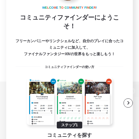
W
E
L
C
O
M
E
T
O
C
O
M
M
U
N
I
T
Y
F
I
N
D
E
R
!
コミュニティファインダーにようこ
そ！
フリーカンパニーやリンクシェルなど、自分のプレイに合ったコ
ミュニティに加入して、
ファイナルファンタジーXIVの世界をもっと楽しもう！
コミュニティファインダーの使い方
パソコン版へ
関連商品
e-STOREで購入
ステップ1
コミュニティを探す
ゲームダウンロード