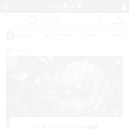
リスト
募集作成
#初心者/若葉歓迎
#絶挑戦
#零式挑戦
アピールタグ
PvPチーム
立ち上げメンバー募集