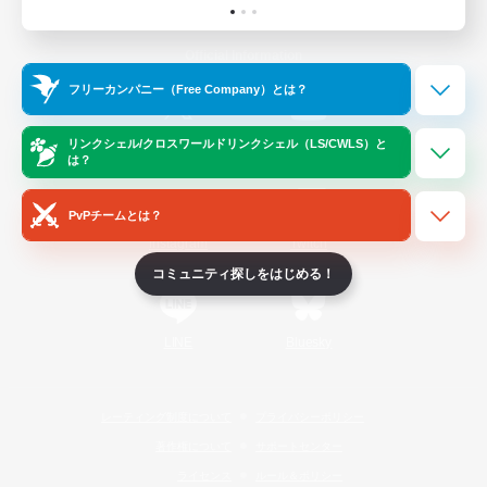
Official Information
フリーカンパニー（Free Company）とは？
/
X
News
YouTube
リンクシェル/クロスワールドリンクシェル（LS/CWLS）と
は？
PvPチームとは？
Instagram
Twitch
コミュニティ探しをはじめる！
LINE
Bluesky
レーティング制度について
プライバシーポリシー
著作権について
サポートセンター
ライセンス
ルール＆ポリシー