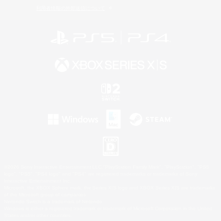
利用者情報の外部送信について
©2026 Sony Interactive Entertainment LLC."PlayStation Family Mark", "PlayStation", "PS5
logo", "PS5", "PS4 logo" and "PS4" are registered trademarks or trademarks of Sony
Interactive Entertainment Inc.
Microsoft, the XBOX Sphere mark, the Series X|S logo and XBOX Series X|S are trademarks
of the Microsoft group of companies.
Nintendo Switch is a trademark of Nintendo.
Windows is either a registered trademark or trademark of Microsoft Corporation in the United
States and/or other countries.