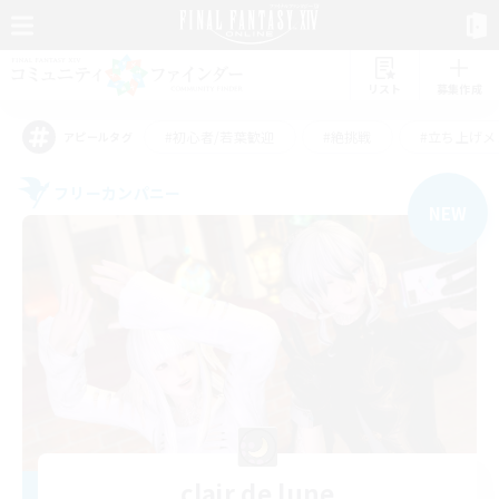
リスト
募集作成
#初心者/若葉歓迎
#絶挑戦
#立ち上げメ
アピールタグ
フリーカンパニー
NEW
clair de lune