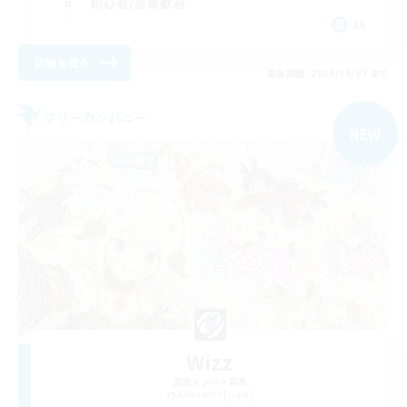
初心者/若葉歓迎
JA
詳細を見る
募集期間: 2026/09/07 まで
フリーカンパニー
NEW
Wizz
追加メンバー募集
Alexander [Gaia]