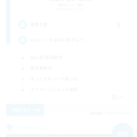
追加メンバー募集
Alexander [Gaia]
5
募集人数
VCなし！ゆるめに繋がろう
初心者/若葉歓迎
復帰者歓迎
まったりゆっくり楽しむ
スクリーンショット撮影
JA
詳細を見る
募集期間: 2026/09/08 まで
フリーカンパニー
NEW