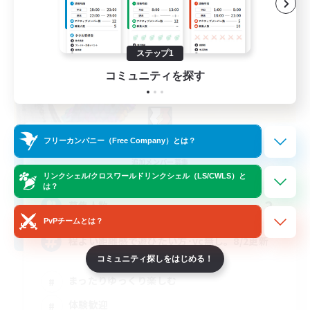
ステップ1
コミュニティを探す
S'livupre
フリーカンパニー（Free Company）とは？
追加メンバー募集
Alexander [Gaia]
リンクシェル/クロスワールドリンクシェル（LS/CWLS）と
は？
3
募集人数
PvPチームとは？
程よい距離感で遊びたい方･vc無し。8/2更新
コミュニティ探しをはじめる！
まったりゆっくり楽しむ
体験歓迎