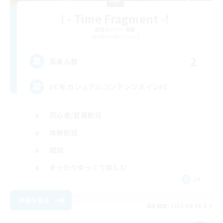
! - Time Fragment -!
追加メンバー募集
Alexander [Gaia]
2
募集人数
VC有 カジュアルコンテンツメインFC
初心者/若葉歓迎
体験歓迎
雑談
まったりゆっくり楽しむ
JA
詳細を見る
募集期間: 2026/09/08 まで