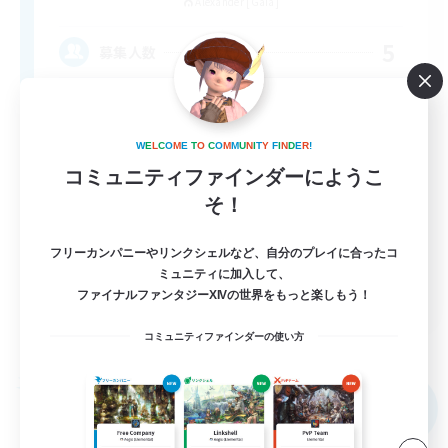
Alexander [Gaia]
5
募集人数
自分のペースで‪✿
W
E
L
C
O
M
E
T
O
C
O
M
M
U
N
I
T
Y
F
I
N
D
E
R
!
まったりゆっくり楽しむ
コミュニティファインダーにようこ
初心者/若葉歓迎
そ！
復帰者歓迎
フリーカンパニーやリンクシェルなど、自分のプレイに合ったコ
社会人中心
ミュニティに加入して、
JA
ファイナルファンタジーXIVの世界をもっと楽しもう！
詳細を見る
コミュニティファインダーの使い方
募集期間: 2026/09/08 まで
フリーカンパニー
NEW