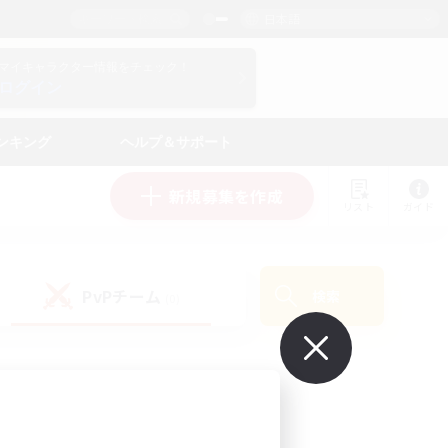
日本語
マイキャラクター情報をチェック！
ログイン
ンキング
ヘルプ＆サポート
新規募集を作成
リスト
ガイド
PvPチーム
検索
(0)
で