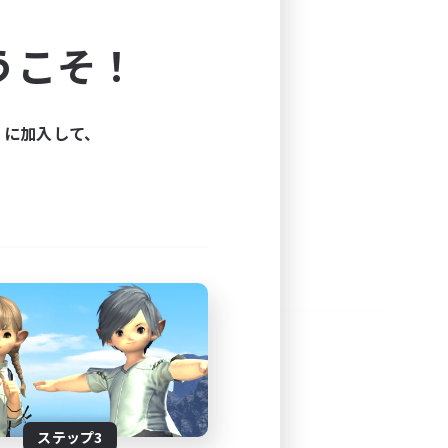
よう！
うこそ！
できます。
と楽しもう！
ィに加入して、
ステップ3