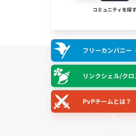
コミュニティを探
フリーカンパニー（F
リンクシェル/クロ
PvPチームとは？
X
/
News