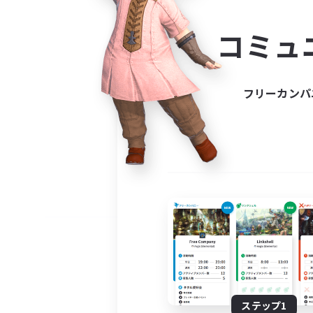
コミ
コミュ
コミュニ
自分に合っ
フリーカンパ
ステップ1