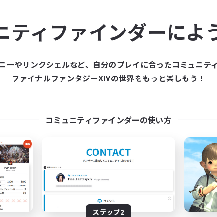
ュニティメンバーを集め
ニティファインダーによ
ティファインダーは、一緒に冒険する仲間を募集することが
た仲間を集めて、ファイナルファンタジーXIVの世界をもっ
ニーやリンクシェルなど、自分のプレイに合ったコミュニテ
ファイナルファンタジーXIVの世界をもっと楽しもう！
新規募集を作成する
コミュニティファインダーの使い方
ステップ2