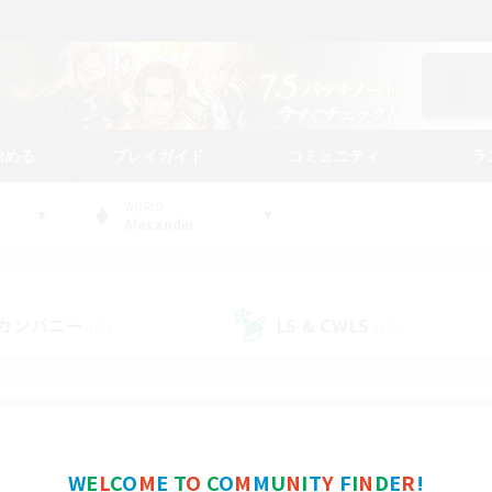
始める
プレイガイド
コミュニティ
ラ
WORLD
Alexander
カンパニー
LS & CWLS
(51)
(195)
コミュニティファインダー
W
E
L
C
O
M
E
T
O
C
O
M
M
U
N
I
T
Y
F
I
N
D
E
R
!