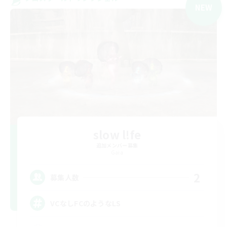
NEW
slow l!fe
追加メンバー募集
Gaia
2
募集人数
VCなしFCのようなLS