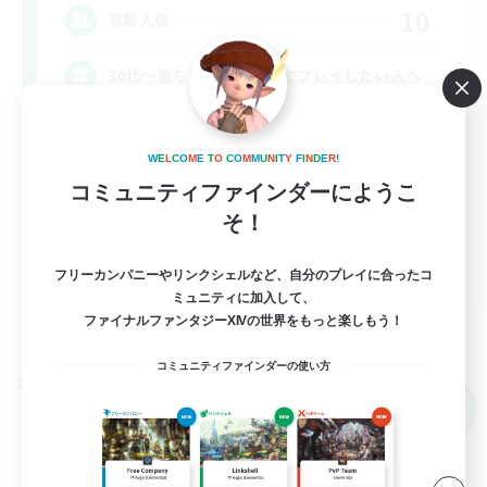
10
募集人数
30代～落ち着いた雰囲気でプレイしたい人へ
立ち上げメンバー募集
W
E
L
C
O
M
E
T
O
C
O
M
M
U
N
I
T
Y
F
I
N
D
E
R
!
初心者/若葉歓迎
コミュニティファインダーにようこ
復帰者歓迎
そ！
なんでも楽しむ
フリーカンパニーやリンクシェルなど、自分のプレイに合ったコ
JA
ミュニティに加入して、
ファイナルファンタジーXIVの世界をもっと楽しもう！
詳細を見る
募集期間: 2026/09/06 まで
コミュニティファインダーの使い方
クロスワールドリンクシェル
NEW