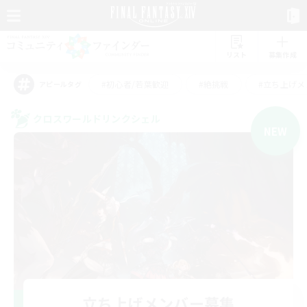
リスト
募集作成
#初心者/若葉歓迎
#絶挑戦
#立ち上げメ
アピールタグ
クロスワールドリンクシェル
NEW
立ち上げメンバー募集