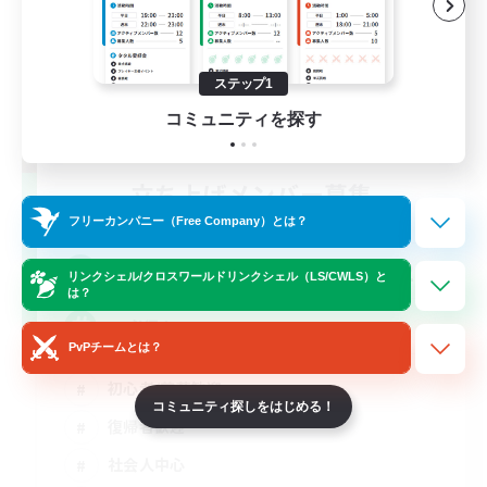
ステップ1
コミュニティを探す
立ち上げメンバー募集
Gaia
フリーカンパニー（Free Company）とは？
20
募集人数
リンクシェル/クロスワールドリンクシェル（LS/CWLS）と
は？
VC必須！
PvPチームとは？
初心者/若葉歓迎
コミュニティ探しをはじめる！
復帰者歓迎
社会人中心