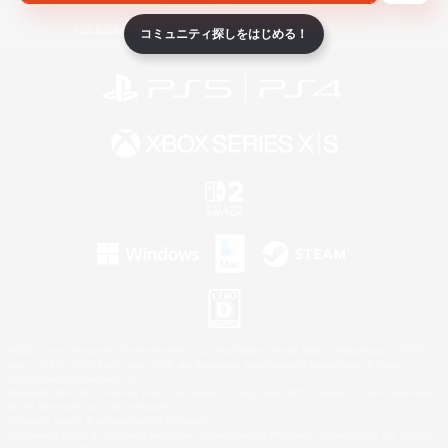
ライセンス
ルール＆ポリシー
利用者情報の外部送信について
コミュニティ探しをはじめる！
©2026 Sony Interactive Entertainment LLC."PlayStation Family Mark", "PlayStation", "PS5
logo", "PS5", "PS4 logo" and "PS4" are registered trademarks or trademarks of Sony
Interactive Entertainment Inc.
Microsoft, the XBOX Sphere mark, the Series X|S logo and XBOX Series X|S are trademarks
of the Microsoft group of companies.
Nintendo Switch is a trademark of Nintendo.
Windows is either a registered trademark or trademark of Microsoft Corporation in the United