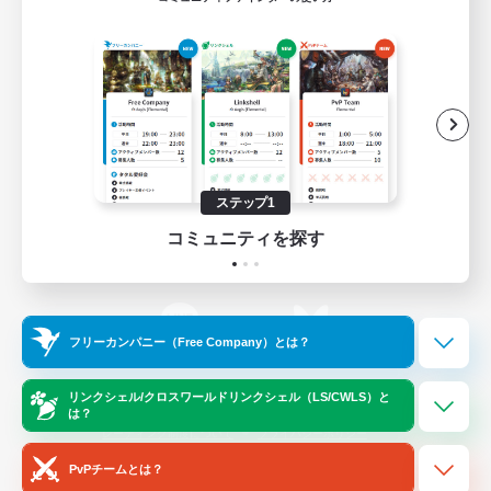
ゲームダウンロード
Official Information
/
X
News
YouTube
ステップ1
コミュニティを探す
Instagram
Twitch
フリーカンパニー（Free Company）とは？
LINE
Bluesky
リンクシェル/クロスワールドリンクシェル（LS/CWLS）と
は？
レーティング制度について
プライバシーポリシー
著作権について
サポートセンター
PvPチームとは？