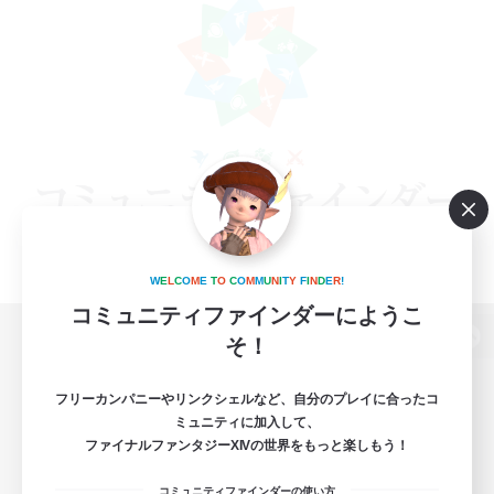
W
E
L
C
O
M
E
T
O
C
O
M
M
U
N
I
T
Y
F
I
N
D
E
R
!
コミュニティファインダーにようこ
そ！
パソコン版へ
フリーカンパニーやリンクシェルなど、自分のプレイに合ったコ
ミュニティに加入して、
ファイナルファンタジーXIVの世界をもっと楽しもう！
関連商品
e-STOREで購入
コミュニティファインダーの使い方