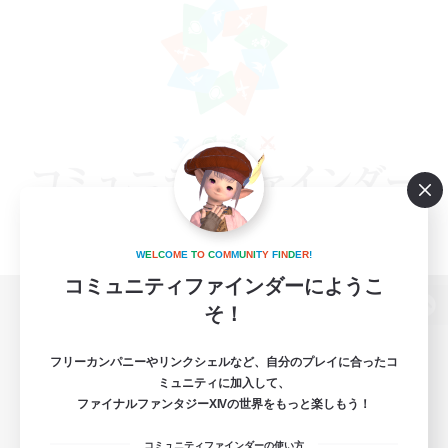
W
E
L
C
O
M
E
T
O
C
O
M
M
U
N
I
T
Y
F
I
N
D
E
R
!
コミュニティファインダーにようこ
そ！
パソコン版へ
フリーカンパニーやリンクシェルなど、自分のプレイに合ったコ
ミュニティに加入して、
ファイナルファンタジーXIVの世界をもっと楽しもう！
関連商品
e-STOREで購入
コミュニティファインダーの使い方