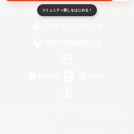
ライセンス
ルール＆ポリシー
利用者情報の外部送信について
コミュニティ探しをはじめる！
©2026 Sony Interactive Entertainment LLC."PlayStation Family Mark", "PlayStation", "PS5
logo", "PS5", "PS4 logo" and "PS4" are registered trademarks or trademarks of Sony
Interactive Entertainment Inc.
Microsoft, the XBOX Sphere mark, the Series X|S logo and XBOX Series X|S are trademarks
of the Microsoft group of companies.
Nintendo Switch is a trademark of Nintendo.
Windows is either a registered trademark or trademark of Microsoft Corporation in the United