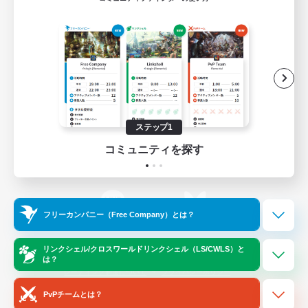
ゲームダウンロード
Official Information
/
X
News
YouTube
ステップ1
コミュニティを探す
Instagram
Twitch
フリーカンパニー（Free Company）とは？
LINE
Bluesky
リンクシェル/クロスワールドリンクシェル（LS/CWLS）と
は？
レーティング制度について
プライバシーポリシー
著作権について
サポートセンター
PvPチームとは？