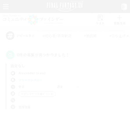
リスト
募集作成
#初心者/若葉歓迎
#絶挑戦
#立ち上げメ
アピールタグ
0件の募集が見つかりました！
指定なし
Alexander (Gaia)
フリーカンパニー
平日
週末
＃プレイヤー主催イベント
使用言語