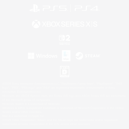
©2026 Sony Interactive Entertainment LLC."PlayStation Family Mark", "PlayStation", "PS5
logo", "PS5", "PS4 logo" and "PS4" are registered trademarks or trademarks of Sony
Interactive Entertainment Inc.
Microsoft, the XBOX Sphere mark, the Series X|S logo and XBOX Series X|S are trademarks
of the Microsoft group of companies.
Nintendo Switch is a trademark of Nintendo.
Windows is either a registered trademark or trademark of Microsoft Corporation in the United
States and/or other countries.
Mac is a trademark of Apple Inc.
©2026 Valve Corporation. Steam and the Steam logo are trademarks and/or registered
trademarks of Valve Corporation in the U.S. and/or other countries.