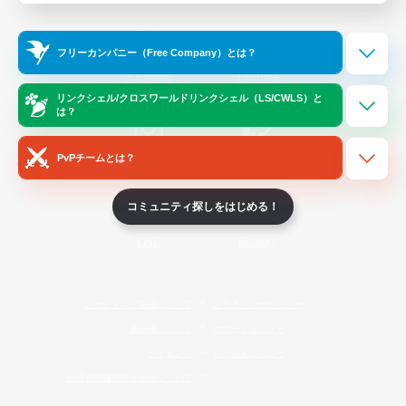
Official Information
フリーカンパニー（Free Company）とは？
/
X
News
YouTube
リンクシェル/クロスワールドリンクシェル（LS/CWLS）と
は？
PvPチームとは？
Instagram
Twitch
コミュニティ探しをはじめる！
LINE
Bluesky
レーティング制度について
プライバシーポリシー
著作権について
サポートセンター
ライセンス
ルール＆ポリシー
利用者情報の外部送信について