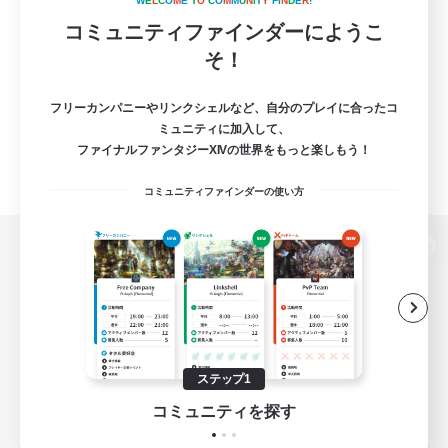
W
E
L
C
O
M
E
T
O
C
O
M
M
U
N
I
T
Y
F
I
N
D
E
R
!
コミュニティファインダーにようこ
そ！
フリーカンパニーやリンクシェルなど、自分のプレイに合ったコ
ミュニティに加入して、
ファイナルファンタジーXIVの世界をもっと楽しもう！
コミュニティファインダーの使い方
パソコン版へ
関連商品
e-STOREで購入
ステップ1
ゲームダウンロード
コミュニティを探す