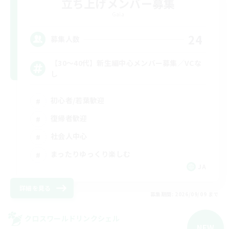
立ち上げメンバー募集
Gaia
24
募集人数
【30〜40代】新生編中心メンバー募集／VCな
し
初心者/若葉歓迎
復帰者歓迎
社会人中心
まったりゆっくり楽しむ
JA
詳細を見る
募集期間: 2026/09/09 まで
クロスワールドリンクシェル
NEW