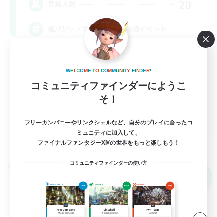
20
募集人数
極/幻/シンク/下限/VC無/毎週イベント
極挑戦
W
E
L
C
O
M
E
T
O
C
O
M
M
U
N
I
T
Y
F
I
N
D
E
R
!
初心者/若葉歓迎
コミュニティファインダーにようこ
復帰者歓迎
そ！
体験歓迎
JA
フリーカンパニーやリンクシェルなど、自分のプレイに合ったコ
ミュニティに加入して、
詳細を見る
ファイナルファンタジーXIVの世界をもっと楽しもう！
募集期間: 2026/09/09 まで
コミュニティファインダーの使い方
クロスワールドリンクシェル
NEW