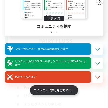
ステップ1
コミュニティを探す
FAIRY FLOSS
追加メンバー募集
Gaia
フリーカンパニー（Free Company）とは？
4
募集人数
リンクシェル/クロスワールドリンクシェル（LS/CWLS）と
は？
雑談しながらするゲームが最高だ！
PvPチームとは？
初心者/若葉歓迎
コミュニティ探しをはじめる！
社会人中心
まったりゆっくり楽しむ