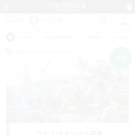
リスト
募集作成
#初心者/若葉歓迎
#絶挑戦
#立ち上げメ
アピールタグ
クロスワールドリンクシェル
NEW
立ち上げメンバー募集