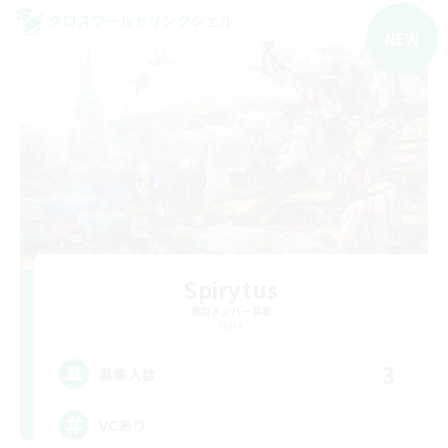
クロスワールドリンクシェル
NEW
Spirytus
追加メンバー募集
Gaia
3
募集人数
VCあり