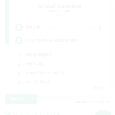
Cristal-Lumiere
追加メンバー募集
Gaia
3
募集人数
VCありの初心者/若葉支援CWLS！
初心者/若葉歓迎
社会人中心
まったりゆっくり楽しむ
なんでも楽しむ
JA
詳細を見る
募集期間: 2026/09/09 まで
クロスワールドリンクシェル