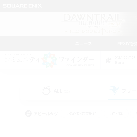
ニュース
FFXIVを
DATA CENTER
Gaia
ALL
フリー
(22)
アピールタグ
#初心者/若葉歓迎
#絶挑戦
#学生中心
#なんでも楽しむ
#モブハント
#
#演奏
#ミラプリ（ミラ