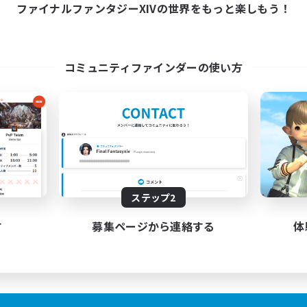
21:00
24:00
21:00
ファイナルファンタジーXIVの世界をもっと楽しもう！
日
平日
9:00
24:00
12:00
末
週末
6
クティブメンバー数
アクティブメンバー数
3
集人数
募集人数
コミュニティファインダーの使い方
ち上げたばかり！
気軽にできる対話店
者/若葉歓迎
ロールプレイ
歓迎
初心者/若葉歓迎
リーンショット撮影
体験歓迎
人中心
スクリーンショット撮影
JA
ステップ2
募集期間: 2026/09/03 まで
募集期間: 20
す
募集ページから連絡する
体