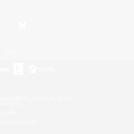
Bluesky
利用者情報の外部送信について
s or trademarks of Sony Interactive Entertainment Inc.
up of companies.
er countries.
U.S. and/or other countries.