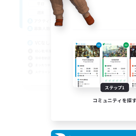
22:00
24:00
平日
平
21:00
1:00
週末
週
8
アクティブメンバー数
ア
5
募集人数
募
VCなし！ゆるめに繋がろう
立
初心者/若葉歓迎
初心
復帰者歓迎
体験
まったりゆっくり楽しむ
スク
スクリーンショット撮影
社会
JA
ステップ1
募集期間: 2026/09/06 まで
コミュニティを探