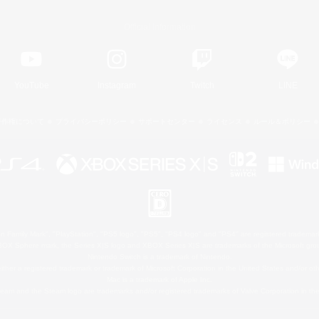
Official Information
YouTube
Instagram
Twitch
LINE
著作権について
プライバシーポリシー
サポートセンター
ライセンス
ルール＆ポリシー
 Family Mark", "PlayStation", "PS5 logo", "PS5", "PS4 logo" and "PS4" are registered trademark
XBOX Sphere mark, the Series X|S logo and XBOX Series X|S are trademarks of the Microsoft gro
Nintendo Switch is a trademark of Nintendo.
ither a registered trademark or trademark of Microsoft Corporation in the United States and/or oth
Mac is a trademark of Apple Inc.
eam and the Steam logo are trademarks and/or registered trademarks of Valve Corporation in the 