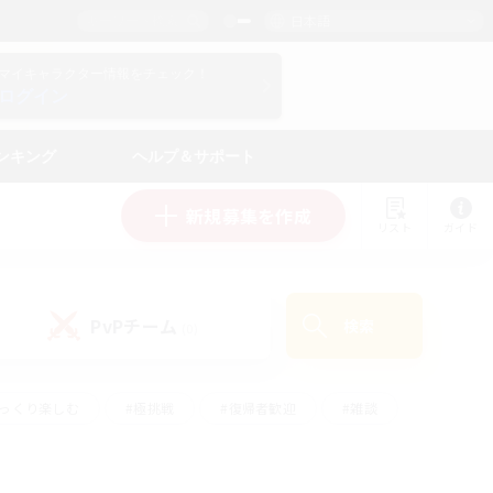
日本語
マイキャラクター情報をチェック！
ログイン
ンキング
ヘルプ＆サポート
新規募集を作成
リスト
ガイド
PvPチーム
検索
(0)
ゆっくり楽しむ
#極挑戦
#復帰者歓迎
#雑談
#ハウジング
#トレジャーハント
#レベリング
#プレイヤー主催イベント