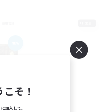
使用言語
変更
NEW
うこそ！
ィに加入して、