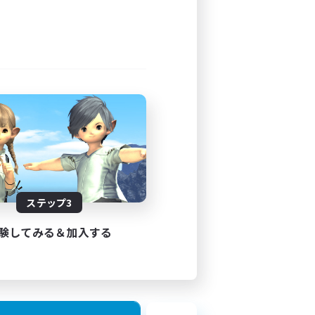
1:00
2:00
4
2
JA
ステップ3
26/09/02 まで
験してみる＆加入する