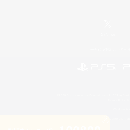
X
/
News
レーティング制度について
©2026 Sony Interactive Entertainment LLC."PlayStation
Microsoft, the 
Windows is e
©2026 Valve Corporation. St
累計募集コミュニティ数