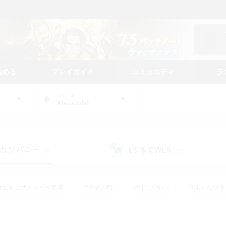
始める
プレイガイド
コミュニティ
ラ
WORLD
Alexander
カンパニー
LS & CWLS
(3)
(19)
#立ち上げメンバー募集
#零式挑戦
#社会人中心
#まったり
体験歓迎
#クラフター中心
#ロールプレイ
#ギャザラー中心
ージュプリズム）
#スクリーンショット撮影
#クリア目指して頑張る