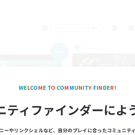
＃スクリーンショット撮影
カンパニー
フリーカンパニー
NEW
W
E
L
C
O
M
E
T
O
C
O
M
M
U
N
I
T
Y
F
I
N
D
E
R
!
small talk
YOZAKURA
ニティファインダーによ
追加メンバー募集
追加メンバー募集
Alexander [Gaia]
Alexander [Gaia]
動時間
活動時間
ニーやリンクシェルなど、自分のプレイに合ったコミュニテ