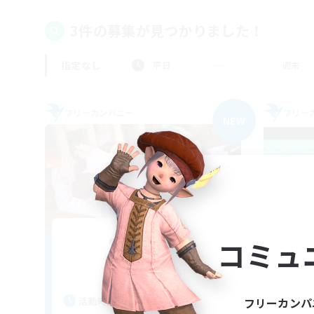
3件の募集が見つかりました！
指定なし
平日
週末
フリーカンパニー
フリー
NEW
clair de lune
コミュ
追加メンバー募集
Alexander [Gaia]
活動時間
活
フリーカンパ