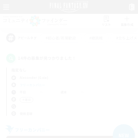
リスト
募集作成
#初心者/若葉歓迎
#絶挑戦
#立ち上げメ
アピールタグ
14件の募集が見つかりました！
指定なし
Alexander (Gaia)
フリーカンパニー
平日
週末
＃雑談
使用言語
フリーカンパニー
NEW