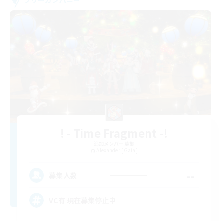
フリーカンパニー
! - Time Fragment -!
追加メンバー募集
Alexander [Gaia]
--
募集人数
VC有 現在募集停止中