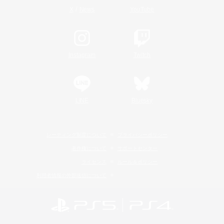
/
X
News
YouTube
Instagram
Twitch
LINE
Bluesky
レーティング制度について
プライバシーポリシー
著作権について
サポートセンター
ライセンス
ルール＆ポリシー
利用者情報の外部送信について