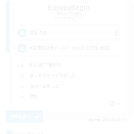
EorzeaBegin
追加メンバー募集
Alexander [Gaia]
5
募集人数
#若葉応援サポート！ #VCあり(聞き専〇)
初心者/若葉歓迎
まったりゆっくり楽しむ
なんでも楽しむ
雑談
JA
詳細を見る
募集期間: 2026/09/02 まで