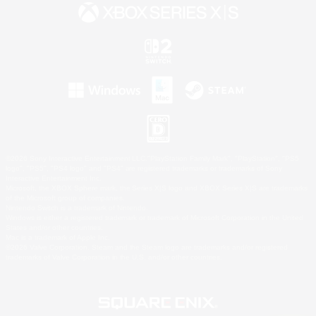
©2026 Sony Interactive Entertainment LLC."PlayStation Family Mark", "PlayStation", "PS5
logo", "PS5", "PS4 logo" and "PS4" are registered trademarks or trademarks of Sony
Interactive Entertainment Inc.
Microsoft, the XBOX Sphere mark, the Series X|S logo and XBOX Series X|S are trademarks
of the Microsoft group of companies.
Nintendo Switch is a trademark of Nintendo.
Windows is either a registered trademark or trademark of Microsoft Corporation in the United
States and/or other countries.
Mac is a trademark of Apple Inc.
©2026 Valve Corporation. Steam and the Steam logo are trademarks and/or registered
trademarks of Valve Corporation in the U.S. and/or other countries.