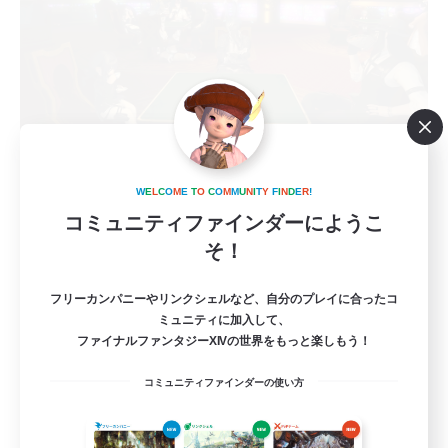
La Maree
追加メンバー募集
W
E
L
C
O
M
E
T
O
C
O
M
M
U
N
I
T
Y
F
I
N
D
E
R
!
Alexander [Gaia]
コミュニティファインダーにようこ
そ！
3
募集人数
フリーカンパニーやリンクシェルなど、自分のプレイに合ったコ
☆チャットのみ☆
ミュニティに加入して、
ファイナルファンタジーXIVの世界をもっと楽しもう！
体験歓迎
コミュニティファインダーの使い方
初心者/若葉歓迎
なんでも楽しむ