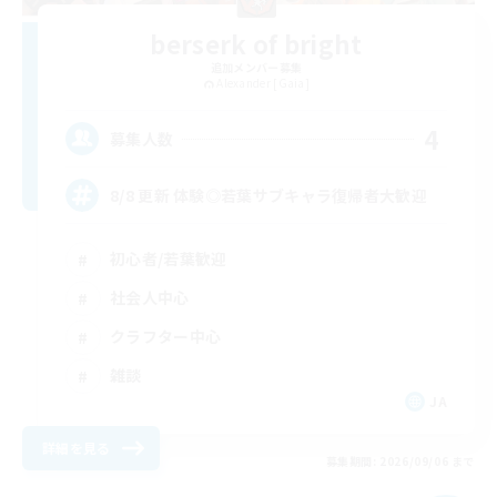
berserk of bright
追加メンバー募集
Alexander [Gaia]
4
募集人数
8/8 更新 体験◎若葉サブキャラ復帰者大歓迎
初心者/若葉歓迎
社会人中心
クラフター中心
雑談
JA
詳細を見る
募集期間: 2026/09/06 まで