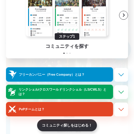
雑談
JA
詳細を見る
募集期間: 2026/09/04 まで
ステップ1
フリーカンパニー
コミュニティを探す
NEW
フリーカンパニー（Free Company）とは？
リンクシェル/クロスワールドリンクシェル（LS/CWLS）と
は？
PvPチームとは？
Moonlight-Talk
コミュニティ探しをはじめる！
追加メンバー募集