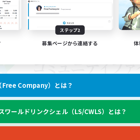
ステップ2
す
募集ページから連絡する
体
ree Company）とは？
スワールドリンクシェル（LS/CWLS）とは？
スマートフォン版へ