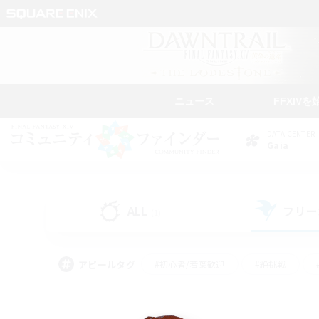
ニュース
FFXIVを
DATA CENTER
Gaia
ALL
フリー
(1)
アピールタグ
#初心者/若葉歓迎
#絶挑戦
#モブハント
#学生中心
#なんでも楽しむ
#スクリーンショット撮影
#ハウジ