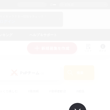
日本語
マイキャラクター情報をチェック！
ログイン
ンキング
ヘルプ＆サポート
新規募集を作成
リスト
ガイド
PvPチーム
検索
(0)
ゆっくり楽しむ
#極挑戦
#復帰者歓迎
#雑談
ルプレイ
#トレジャーハント
#レベリング
して頑張る
#プレイヤー主催イベント