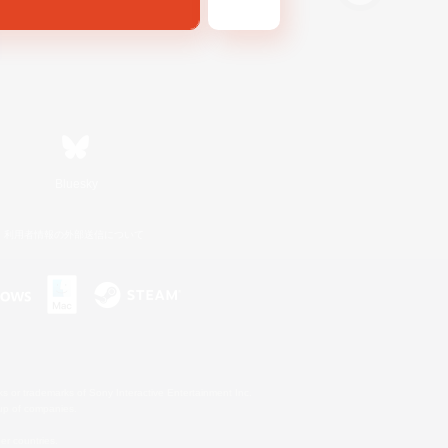
Bluesky
利用者情報の外部送信について
s or trademarks of Sony Interactive Entertainment Inc.
up of companies.
er countries.