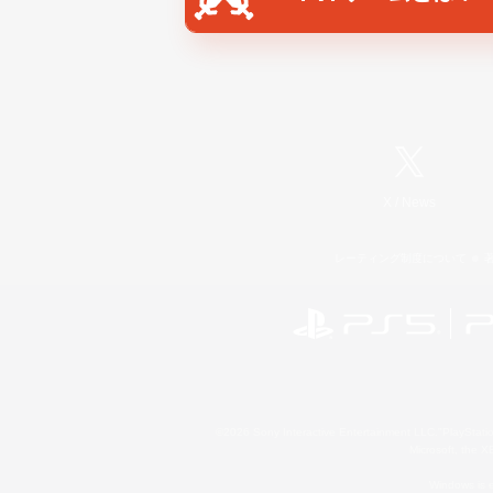
X
/
News
レーティング制度について
©2026 Sony Interactive Entertainment LLC."PlayStation
Microsoft, the 
Windows is e