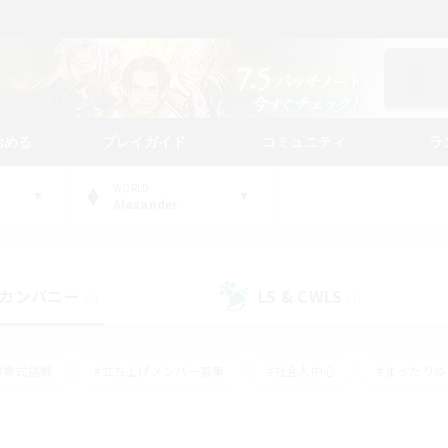
始める
プレイガイド
コミュニティ
ラ
WORLD
Alexander
カンパニー
LS & CWLS
(0)
(1)
#零式挑戦
#立ち上げメンバー募集
#社会人中心
#まったり
#体験歓迎
#クラフター中心
#ギャザラー中心
#ロー
ング
#演奏
#ミラプリ（ミラージュプリズム）
#クリア目指