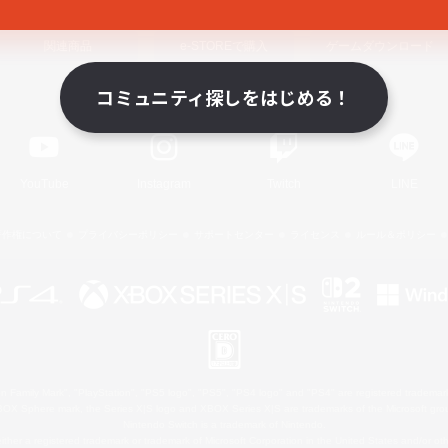
関連商品
e-STOREで購入
ゲームダウンロード
コミュニティ探しをはじめる！
Official Information
YouTube
Instagram
Twitch
LINE
著作権について
プライバシーポリシー
サポートセンター
ライセンス
ルール＆ポリシー
 Family Mark", "PlayStation", "PS5 logo", "PS5", "PS4 logo" and "PS4" are registered trademark
XBOX Sphere mark, the Series X|S logo and XBOX Series X|S are trademarks of the Microsoft gro
Nintendo Switch is a trademark of Nintendo.
ither a registered trademark or trademark of Microsoft Corporation in the United States and/or oth