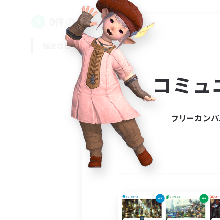
0件の募集が見つかりました！
指定なし
平日
週末
コミュ
フリーカンパ
募