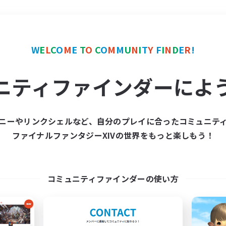
＃モブハント
使用言語
W
E
L
C
O
M
E
T
O
C
O
M
M
U
N
I
T
Y
F
I
N
D
E
R
!
ニティファインダーによ
ニーやリンクシェルなど、自分のプレイに合ったコミュニテ
ファイナルファンタジーXIVの世界をもっと楽しもう！
募集数 0件
集が見つかりませんでし
コミュニティファインダーの使い方
条件を変えて検索してみるでっす！