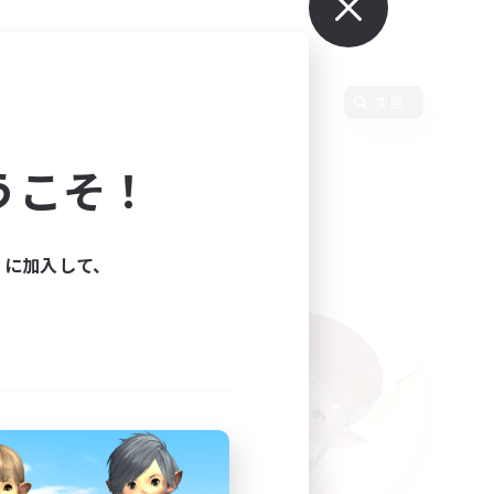
変更
うこそ！
ィに加入して、
た。