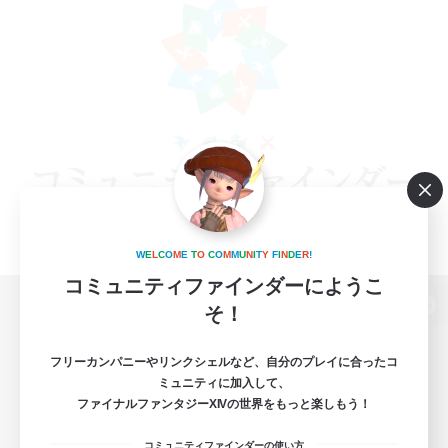
W
E
L
C
O
M
E
T
O
C
O
M
M
U
N
I
T
Y
F
I
N
D
E
R
!
コミュニティファインダーにようこ
そ！
パソコン版へ
フリーカンパニーやリンクシェルなど、自分のプレイに合ったコ
ミュニティに加入して、
ファイナルファンタジーXIVの世界をもっと楽しもう！
関連商品
e-STOREで購入
コミュニティファインダーの使い方