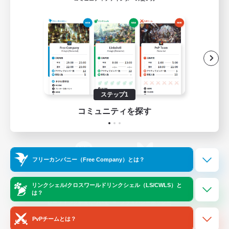
ゲームダウンロード
Official Information
/
X
News
YouTube
ステップ1
コミュニティを探す
Instagram
Twitch
フリーカンパニー（Free Company）とは？
LINE
Bluesky
リンクシェル/クロスワールドリンクシェル（LS/CWLS）と
は？
レーティング制度について
プライバシーポリシー
著作権について
サポートセンター
PvPチームとは？