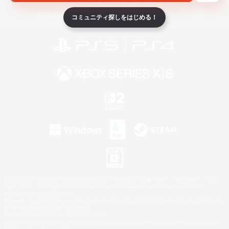
ライセンス
ルール＆ポリシー
利用者情報の外部送信について
コミュニティ探しをはじめる！
©2026 Sony Interactive Entertainment LLC."PlayStation Family Mark", "PlayStation", "PS5
logo", "PS5", "PS4 logo" and "PS4" are registered trademarks or trademarks of Sony
Interactive Entertainment Inc.
Microsoft, the XBOX Sphere mark, the Series X|S logo and XBOX Series X|S are trademarks
of the Microsoft group of companies.
Nintendo Switch is a trademark of Nintendo.
Windows is either a registered trademark or trademark of Microsoft Corporation in the United