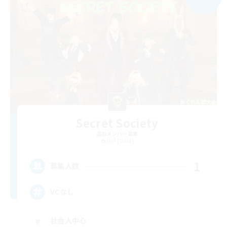
Secret Society
追加メンバー募集
Ifrit [Gaia]
1
募集人数
VCなし
社会人中心