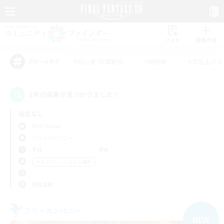
リスト
募集作成
#初心者/若葉歓迎
#絶挑戦
#立ち上げメ
アピールタグ
1件の募集が見つかりました！
指定なし
Ifrit (Gaia)
フリーカンパニー
平日
週末
＃スクリーンショット撮影
使用言語
フリーカンパニー
NEW