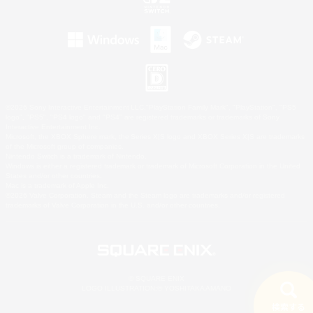
©2026 Sony Interactive Entertainment LLC."PlayStation Family Mark", "PlayStation", "PS5
logo", "PS5", "PS4 logo" and "PS4" are registered trademarks or trademarks of Sony
Interactive Entertainment Inc.
Microsoft, the XBOX Sphere mark, the Series X|S logo and XBOX Series X|S are trademarks
of the Microsoft group of companies.
Nintendo Switch is a trademark of Nintendo.
Windows is either a registered trademark or trademark of Microsoft Corporation in the United
States and/or other countries.
Mac is a trademark of Apple Inc.
©2026 Valve Corporation. Steam and the Steam logo are trademarks and/or registered
trademarks of Valve Corporation in the U.S. and/or other countries.
© SQUARE ENIX
LOGO ILLUSTRATION:© YOSHITAKA AMANO
検索する