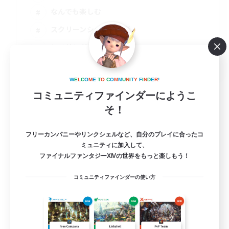
なんでも楽しむ
スクリーンショット撮影
レベリング
JA
詳細を見る
W
E
L
C
O
M
E
T
O
C
O
M
M
U
N
I
T
Y
F
I
N
D
E
R
!
募集期間: 2026/09/05 まで
コミュニティファインダーにようこ
そ！
フリーカンパニーやリンクシェルなど、自分のプレイに合ったコ
ミュニティに加入して、
ファイナルファンタジーXIVの世界をもっと楽しもう！
コミュニティファインダーの使い方