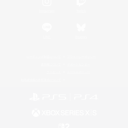
Instagram
Twitch
LINE
Bluesky
レーティング制度について
プライバシーポリシー
著作権について
サポートセンター
ライセンス
ルール＆ポリシー
利用者情報の外部送信について