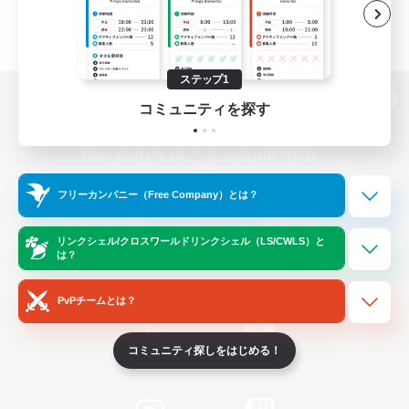
ステップ1
コミュニティを探す
パソコン版へ
フリーカンパニー（Free Company）とは？
関連商品
e-STOREで購入
ゲームダウンロード
リンクシェル/クロスワールドリンクシェル（LS/CWLS）と
は？
Official Information
PvPチームとは？
コミュニティ探しをはじめる！
/
X
News
YouTube