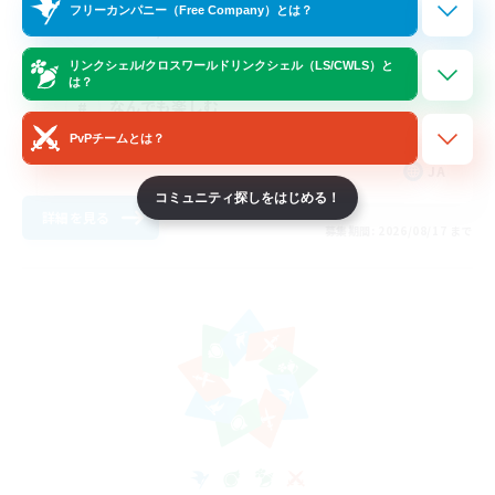
フリーカンパニー（Free Company）とは？
初心者/若葉歓迎
まったりゆっくり楽しむ
リンクシェル/クロスワールドリンクシェル（LS/CWLS）と
は？
なんでも楽しむ
PvPチームとは？
レベリング
JA
コミュニティ探しをはじめる！
詳細を見る
募集期間: 2026/08/17 まで