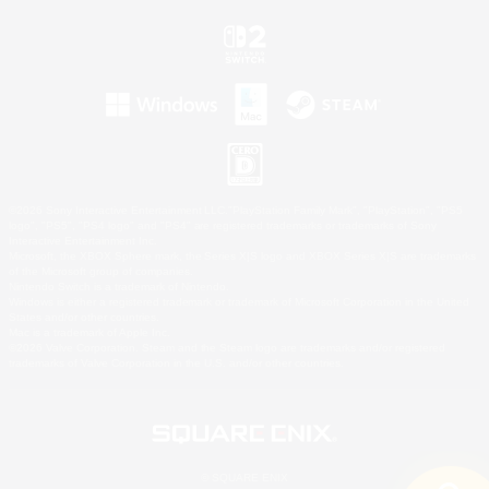
©2026 Sony Interactive Entertainment LLC."PlayStation Family Mark", "PlayStation", "PS5
logo", "PS5", "PS4 logo" and "PS4" are registered trademarks or trademarks of Sony
Interactive Entertainment Inc.
Microsoft, the XBOX Sphere mark, the Series X|S logo and XBOX Series X|S are trademarks
of the Microsoft group of companies.
Nintendo Switch is a trademark of Nintendo.
Windows is either a registered trademark or trademark of Microsoft Corporation in the United
States and/or other countries.
Mac is a trademark of Apple Inc.
©2026 Valve Corporation. Steam and the Steam logo are trademarks and/or registered
trademarks of Valve Corporation in the U.S. and/or other countries.
© SQUARE ENIX