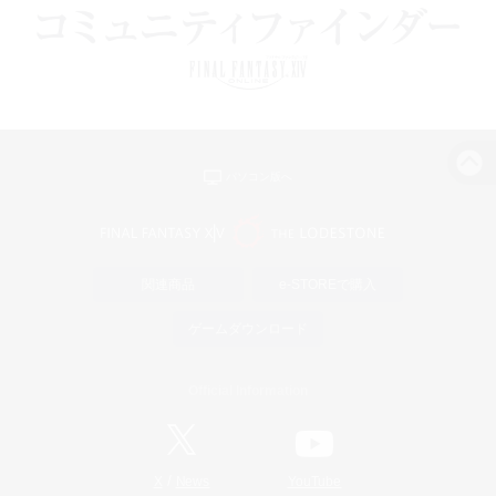
パソコン版へ
関連商品
e-STOREで購入
ゲームダウンロード
Official Information
/
X
News
YouTube