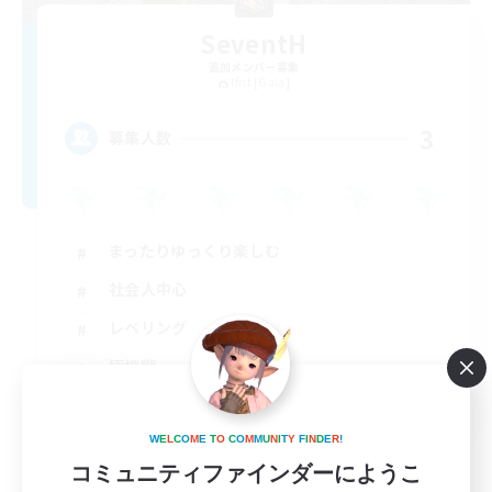
SeventH
追加メンバー募集
Ifrit [Gaia]
3
募集人数
まったりゆっくり楽しむ
社会人中心
レベリング
極挑戦
JA
詳細を見る
W
E
L
C
O
M
E
T
O
C
O
M
M
U
N
I
T
Y
F
I
N
D
E
R
!
募集期間: 2026/08/28 まで
コミュニティファインダーにようこ