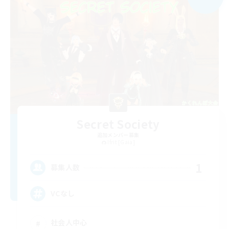
Secret Society
追加メンバー募集
Ifrit [Gaia]
1
募集人数
VCなし
社会人中心