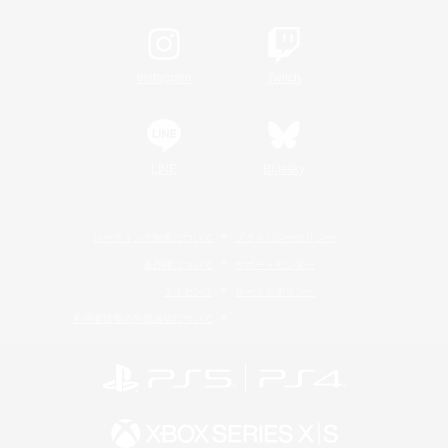
Instagram
Twitch
LINE
Bluesky
レーティング制度について
プライバシーポリシー
著作権について
サポートセンター
ライセンス
ルール＆ポリシー
利用者情報の外部送信について