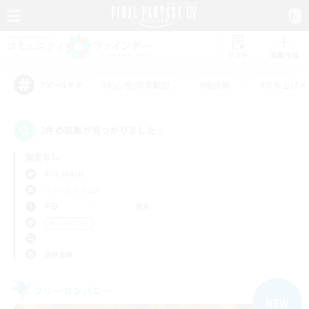
リスト
募集作成
#初心者/若葉歓迎
#絶挑戦
#立ち上げメ
アピールタグ
3件の募集が見つかりました！
指定なし
Ifrit (Gaia)
フリーカンパニー
平日
週末
＃レベリング
使用言語
フリーカンパニー
NEW