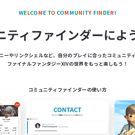
でも楽しむ
体験歓迎
者歓迎
まったりゆっくり楽しむ
W
E
L
C
O
M
E
T
O
C
O
M
M
U
N
I
T
Y
F
I
N
D
E
R
!
JA
募集期間: 2026/09/05 まで
募集期間: 20
ニティファインダーによ
ニーやリンクシェルなど、自分のプレイに合ったコミュニテ
カンパニー
フリーカンパニー
NEW
ファイナルファンタジーXIVの世界をもっと楽しもう！
コミュニティファインダーの使い方
Non-Existent-Wolf
Team 151A
追加メンバー募集
追加メンバー募集
Ifrit [Gaia]
Ifrit [Gaia]