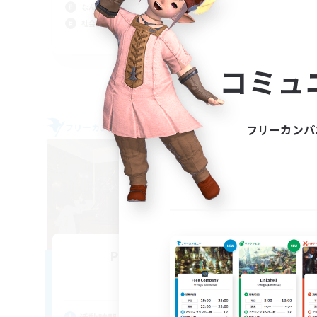
なんでも楽しむ
なん
社会人中心
復帰
JA
募集期間: 2026/09/05 まで
コミュ
フリーカンパ
フリーカンパニー
フリー
NEW
PLUM FIELD
追加メンバー募集
Ifrit [Gaia]