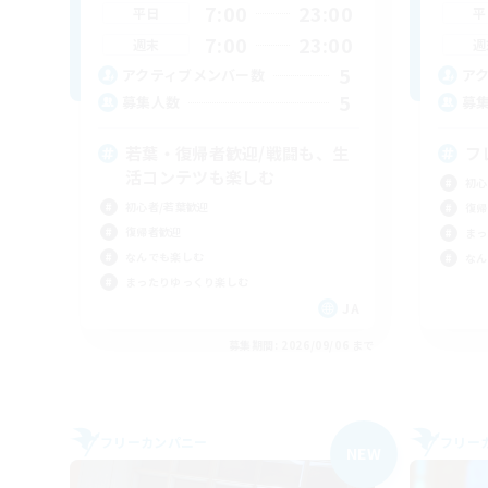
7:00
23:00
平日
平
7:00
23:00
週末
週
5
アクティブメンバー数
ア
5
募集人数
募
若葉・復帰者歓迎/戦闘も、生
フ
活コンテツも楽しむ
初心
初心者/若葉歓迎
復帰
復帰者歓迎
まっ
なんでも楽しむ
なん
まったりゆっくり楽しむ
JA
募集期間: 2026/09/06 まで
フリーカンパニー
フリー
NEW