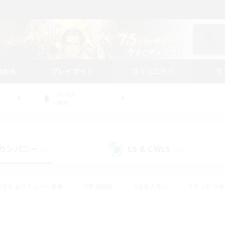
始める
プレイガイド
コミュニティ
ラ
WORLD
Ifrit
カンパニー
LS & CWLS
(23)
(55)
#立ち上げメンバー募集
#零式挑戦
#社会人中心
#まったり
体験歓迎
#クラフター中心
#ロールプレイ
#ギャザラー中心
ージュプリズム）
#スクリーンショット撮影
#クリア目指して頑張る