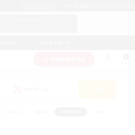
日本語
マイキャラクター情報をチェック！
ログイン
ンキング
ヘルプ＆サポート
新規募集を作成
リスト
ガイド
PvPチーム
検索
(1)
ゆっくり楽しむ
#極挑戦
#復帰者歓迎
#雑談
#ハウジング
#トレジャーハント
#レベリング
#プレイヤー主催イベント