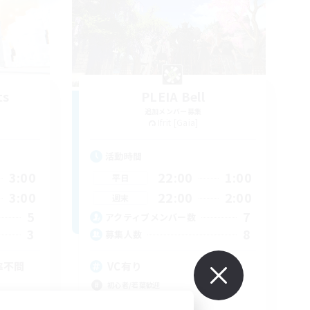
ts
PLEIA Bell
追加メンバー募集
Ifrit [Gaia]
活動時間
3:00
22:00
1:00
平日
3:00
22:00
2:00
週末
5
7
アクティブメンバー数
3
8
募集人数
率不問
VC有り
初心者/若葉歓迎
復帰者歓迎