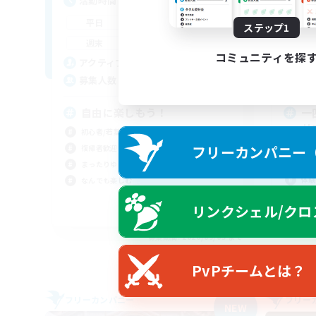
活動時間
活
20:00
24:00
平日
平
ステップ1
12:00
24:00
週末
週
コミュニティを探
6
アクティブメンバー数
ア
4
募集人数
募
自由に楽しもう！
一
サ
初心者/若葉歓迎
フリーカンパニー（F
初心
復帰者歓迎
復帰
まったりゆっくり楽しむ
体験
なんでも楽しむ
まっ
リンクシェル/クロ
JA
募集期間: 2026/09/05 まで
PvPチームとは？
フリーカンパニー
フリー
NEW