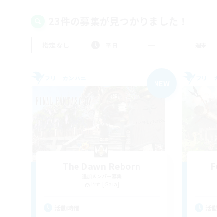
23件の募集が見つかりました！
指定なし
平日
週末
フリーカンパニー
フリー
NEW
The Dawn Reborn
F
追加メンバー募集
Ifrit [Gaia]
活動時間
活