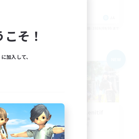
社会人中心
なんでも楽しむ
JA
JA
26/09/05 まで
募集期間: 2026/09/05 まで
うこそ！
ィに加入して、
フリーカンパニー
NEW
NEW
Un Endroit Lenitif
追加メンバー募集
Ifrit [Gaia]