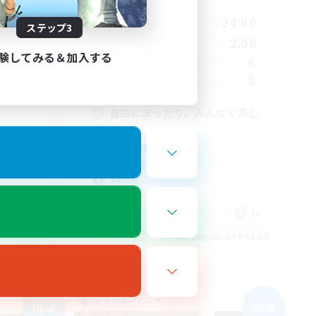
活動時間
3:00
20:00
24:00
平日
ステップ3
4:00
19:00
2:00
週末
験してみる＆加入する
30
6
アクティブメンバー数
10
5
募集人数
自由にまったり、みんなで楽し
く！！
初心者/若葉歓迎
復帰者歓迎
体験歓迎
まったりゆっくり楽しむ
JA
JA
26/09/05 まで
募集期間: 2026/09/04 まで
フリーカンパニー
NEW
NEW