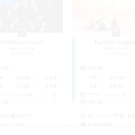
Stellar Arkador
Twilight Knigh
追加メンバー募集
追加メンバー募集
Ifrit [Gaia]
Ifrit [Gaia]
動時間
活動時間
19:00
3:00
16:00
日
平日
12:00
4:00
21:00
末
週末
4
クティブメンバー数
アクティブメンバー数
3
集人数
募集人数
Cあり(聞き専可)
VC/チャット不問、in
上げメンバー募集
初心者/若葉歓迎
者/若葉歓迎
復帰者歓迎