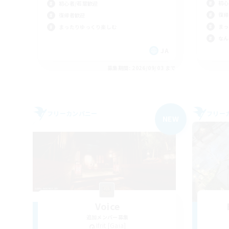
初心
初心者/若葉歓迎
復帰
復帰者歓迎
まっ
まったりゆっくり楽しむ
なん
JA
募集期間: 2026/09/03 まで
フリーカンパニー
フリー
NEW
Voice
追加メンバー募集
Ifrit [Gaia]