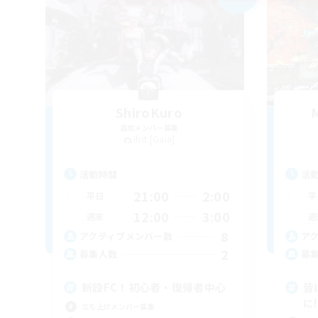
ShiroKuro
M
追加メンバー募集
Ifrit [Gaia]
活動時間
活
21:00
2:00
平日
平
12:00
3:00
週末
週
8
アクティブメンバー数
ア
2
募集人数
募
新設FC！初心者・復帰者中心
皆
に!
立ち上げメンバー募集