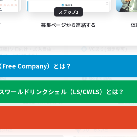
動時間
活動時間
1:00
24:00
21:00
日
平日
ステップ2
1:00
24:00
12:00
末
週末
す
募集ページから連絡する
体
10
クティブメンバー数
アクティブメンバー数
5
集人数
募集人数
匹狼(ソロ向け・加入自由・
VCあり(聞き専可)
ブ可・個室補助金)
社会人中心
ree Company）とは？
者/若葉歓迎
体験歓迎
者歓迎
復帰者歓迎
歓迎
初心者/若葉歓迎
たりゆっくり楽しむ
スワールドリンクシェル（LS/CWLS）とは？
JA
募集期間: 2026/09/05 まで
募集期間: 20
カンパニー
フリーカンパニー