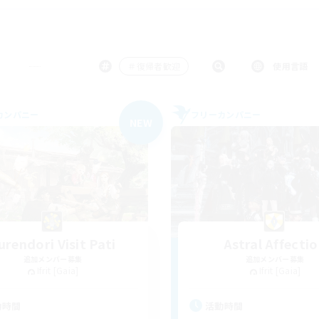
＃復帰者歓迎
使用言語
カンパニー
フリーカンパニー
NEW
urendori Visit Pati
Astral Affecti
追加メンバー募集
追加メンバー募集
Ifrit [Gaia]
Ifrit [Gaia]
動時間
活動時間