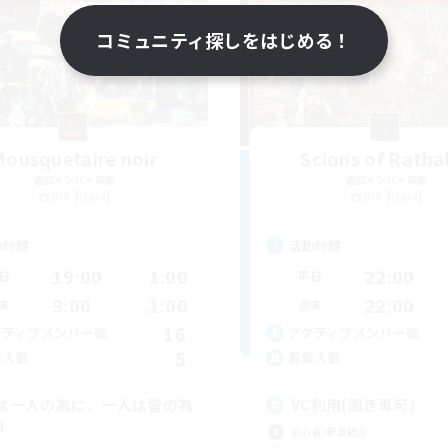
コミュニティ探しをはじめる！
ousquetaire noir
Scions of Ratha
追加メンバー募集
追加メンバー募集
Ifrit [Gaia]
Ifrit [Gaia]
動時間
活動時間
19:00
1:00
22:00
日
平日
9:00
1:00
22:00
末
週末
16
クティブメンバー数
アクティブメンバー数
5
集人数
募集人数
は一人の為に、一人は皆の為
VC利用(聞き専可)
!
初心者/若葉歓迎