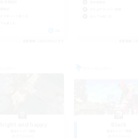
者/若葉歓迎
復帰者歓迎
者歓迎
立ち上げメンバー募集
たりゆっくり楽しむ
なんでも楽しむ
でも楽しむ
JA
募集期間: 2026/09/02 まで
募集期間: 20
カンパニー
フリーカンパニー
Bright and happy
Black
追加メンバー募集
追加メンバー募集
Ifrit [Gaia]
Ifrit [Gaia]