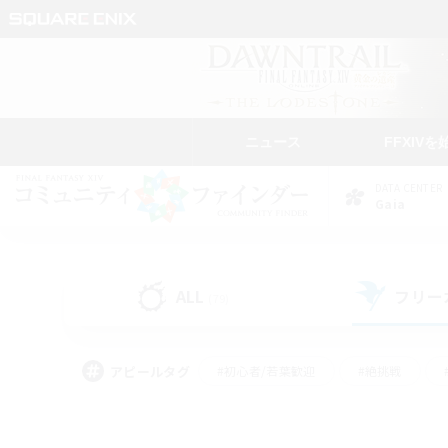
ニュース
FFXIVを
DATA CENTER
Gaia
ALL
フリー
(79)
アピールタグ
#初心者/若葉歓迎
#絶挑戦
#学生中心
#なんでも楽しむ
#モブハント
#
#演奏
#ミラプリ（ミラ