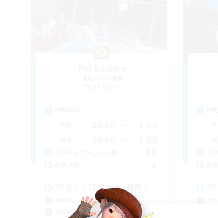
Pal Sourire
追加メンバー募集
Ifrit [Gaia]
活動時間
活
20:00
3:00
平日
平
20:00
3:00
週末
週
18
アクティブメンバー数
ア
3
募集人数
募
VCなし！TCで交流・雑談！
V
体験歓迎
立ち
復帰者歓迎
初心