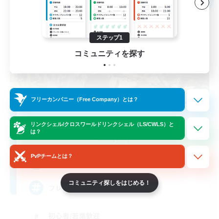
ステップ1
コミュニティを探す
フリーカンパニー（Free Company）とは？
Furendori Visit Pati
リンクシェル/クロスワールドリンクシェル（LS/CWLS）と
追加メンバー募集
は？
Ifrit [Gaia]
PvPチームとは？
20
募集人数
コミュニティ探しをはじめる！
フレンドリーにいきましょう
初心者/若葉歓迎