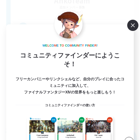
AnkoTeam
追加メンバー募集
Ifrit [Gaia]
3
募集人数
社会人向け自由なFC
W
E
L
C
O
M
E
T
O
C
O
M
M
U
N
I
T
Y
F
I
N
D
E
R
!
コミュニティファインダーにようこ
社会人中心
そ！
初心者/若葉歓迎
フリーカンパニーやリンクシェルなど、自分のプレイに合ったコ
なんでも楽しむ
ミュニティに加入して、
ファイナルファンタジーXIVの世界をもっと楽しもう！
トレジャーハント
JA
コミュニティファインダーの使い方
詳細を見る
募集期間: 2026/09/06 まで
フリーカンパニー
NEW