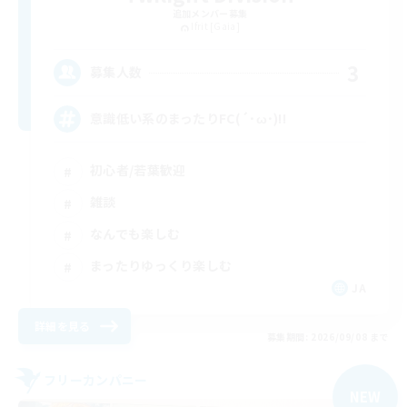
追加メンバー募集
Ifrit [Gaia]
3
募集人数
意識低い系のまったりFC(´･ω･)!!
初心者/若葉歓迎
雑談
なんでも楽しむ
まったりゆっくり楽しむ
JA
詳細を見る
募集期間: 2026/09/08 まで
フリーカンパニー
NEW