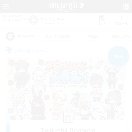
リスト
募集作成
#初心者/若葉歓迎
#絶挑戦
#立ち上げメ
アピールタグ
フリーカンパニー
NEW
Twilight Division