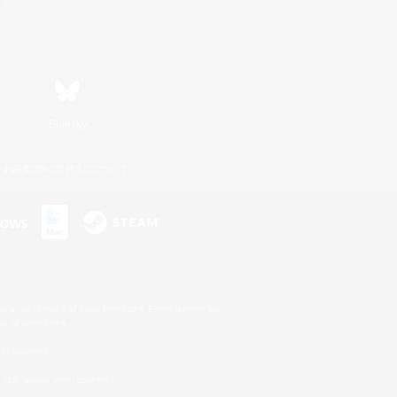
Bluesky
利用者情報の外部送信について
s or trademarks of Sony Interactive Entertainment Inc.
up of companies.
er countries.
U.S. and/or other countries.