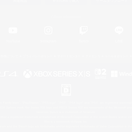
関連商品
e-STOREで購入
ゲームダウンロード
Official Information
YouTube
Instagram
Twitch
LINE
著作権について
プライバシーポリシー
サポートセンター
ライセンス
ルール＆ポリシー
 Family Mark", "PlayStation", "PS5 logo", "PS5", "PS4 logo" and "PS4" are registered trademark
XBOX Sphere mark, the Series X|S logo and XBOX Series X|S are trademarks of the Microsoft gro
Nintendo Switch is a trademark of Nintendo.
ither a registered trademark or trademark of Microsoft Corporation in the United States and/or oth
Mac is a trademark of Apple Inc.
eam and the Steam logo are trademarks and/or registered trademarks of Valve Corporation in the 