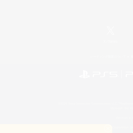
X
/
News
レーティング制度について
©2026 Sony Interactive Entertainment LLC."PlayStation
Microsoft, the 
Windows is e
©2026 Valve Corporation. St