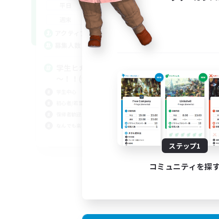
15:00
14:00
平日
0:00
23:00
週末
5
アクティブメンバー数
777
募集人数
学生ヒカセンの諸君、あつまれ
～！！(全DC共通！)
学生中心
初心者/若葉歓迎
復帰者歓迎
なんでも楽しむ
JA
ステップ1
募集期間: 2026/09/04 まで
コミュニティを探