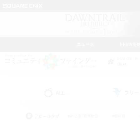
ニュース
FFXIVを
DATA CENTER
Gaia
ALL
フリー
(1)
アピールタグ
#初心者/若葉歓迎
#絶挑戦
#雑談
#なんでも楽しむ
#学生中心
#
#スクリーンショット撮影
#ト