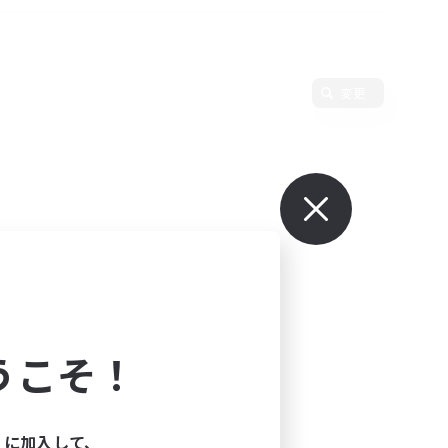
変更
うこそ！
ィに加入して、