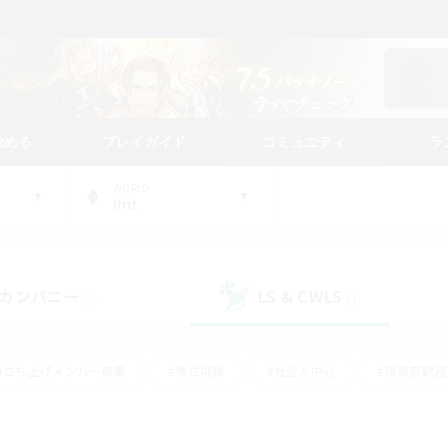
始める
プレイガイド
コミュニティ
ラ
WORLD
Ifrit
カンパニー
LS & CWLS
(0)
(1)
#立ち上げメンバー募集
#零式挑戦
#社会人中心
#復帰者歓迎
ギャザラー中心
#モブハント
#ロールプレイ
#体験歓迎
レジャーハント
#クリア目指して頑張る
#ミラプリ（ミラージュプリ