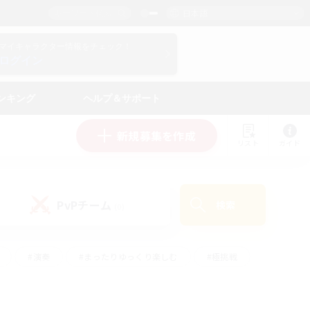
日本語
マイキャラクター情報をチェック！
ログイン
ンキング
ヘルプ＆サポート
新規募集を作成
リスト
ガイド
PvPチーム
検索
(0)
#演奏
#まったりゆっくり楽しむ
#極挑戦
#ハウジング
#レベリング
#クラフター中心
ズム）
#プレイヤー主催イベント