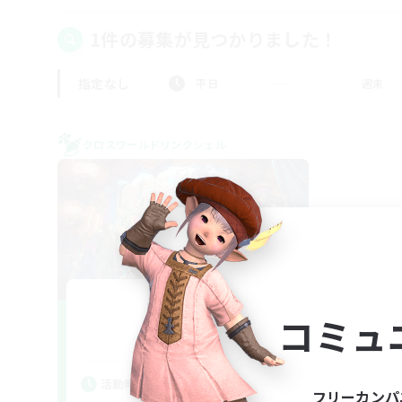
1件の募集が見つかりました！
指定なし
平日
週末
クロスワールドリンクシェル
From Now
コミュ
追加メンバー募集
Gaia
活動時間
フリーカンパ