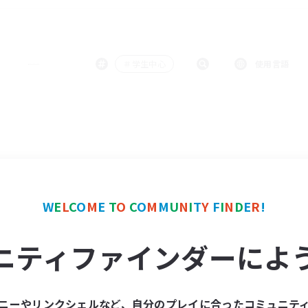
＃学生中心
使用言語
W
E
L
C
O
M
E
T
O
C
O
M
M
U
N
I
T
Y
F
I
N
D
E
R
!
ニティファインダーによ
ニーやリンクシェルなど、自分のプレイに合ったコミュニテ