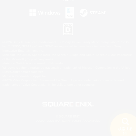
©2026 Sony Interactive Entertainment LLC."PlayStation Family Mark", "PlayStation", "PS5
logo", "PS5", "PS4 logo" and "PS4" are registered trademarks or trademarks of Sony
Interactive Entertainment Inc.
Microsoft, the XBOX Sphere mark, the Series X|S logo and XBOX Series X|S are trademarks
of the Microsoft group of companies.
Nintendo Switch is a trademark of Nintendo.
Windows is either a registered trademark or trademark of Microsoft Corporation in the United
States and/or other countries.
Mac is a trademark of Apple Inc.
©2026 Valve Corporation. Steam and the Steam logo are trademarks and/or registered
trademarks of Valve Corporation in the U.S. and/or other countries.
© SQUARE ENIX
LOGO ILLUSTRATION:© YOSHITAKA AMANO
検索する
1件