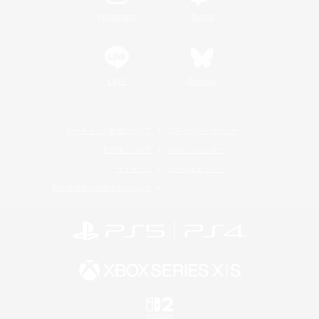
Instagram
Twitch
LINE
Bluesky
レーティング制度について
プライバシーポリシー
著作権について
サポートセンター
ライセンス
ルール＆ポリシー
利用者情報の外部送信について