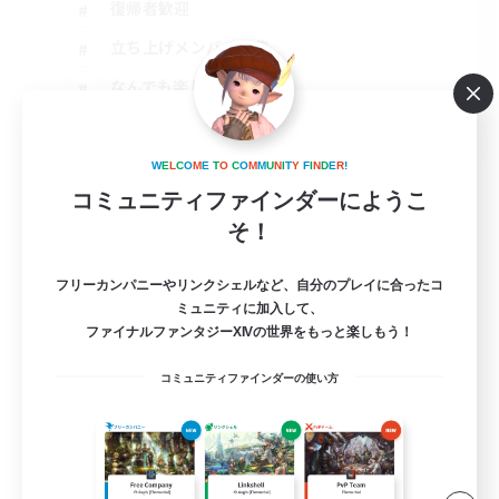
復帰者歓迎
立ち上げメンバー募集
なんでも楽しむ
JA
詳細を見る
W
E
L
C
O
M
E
T
O
C
O
M
M
U
N
I
T
Y
F
I
N
D
E
R
!
募集期間: 2026/09/02 まで
コミュニティファインダーにようこ
そ！
フリーカンパニーやリンクシェルなど、自分のプレイに合ったコ
ミュニティに加入して、
ファイナルファンタジーXIVの世界をもっと楽しもう！
コミュニティファインダーの使い方