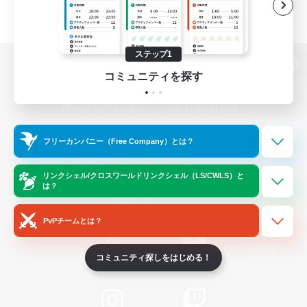
ステップ1
パソコン版へ
コミュニティを探す
関連商品
e-STOREで購入
フリーカンパニー（Free Company）とは？
ゲームダウンロード
リンクシェル/クロスワールドリンクシェル（LS/CWLS）と
は？
Official Information
PvPチームとは？
コミュニティ探しをはじめる！
/
X
News
YouTube