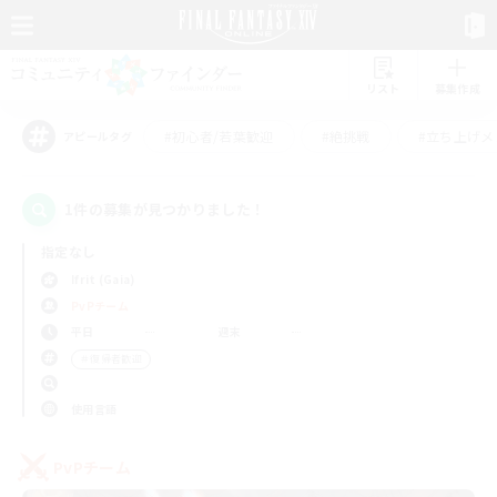
リスト
募集作成
#初心者/若葉歓迎
#絶挑戦
#立ち上げメ
アピールタグ
1件の募集が見つかりました！
指定なし
Ifrit (Gaia)
PvPチーム
平日
週末
＃復帰者歓迎
使用言語
PvPチーム