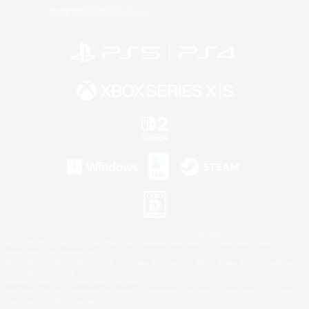
利用者情報の外部送信について
©2026 Sony Interactive Entertainment LLC."PlayStation Family Mark", "PlayStation", "PS5
logo", "PS5", "PS4 logo" and "PS4" are registered trademarks or trademarks of Sony
Interactive Entertainment Inc.
Microsoft, the XBOX Sphere mark, the Series X|S logo and XBOX Series X|S are trademarks
of the Microsoft group of companies.
Nintendo Switch is a trademark of Nintendo.
Windows is either a registered trademark or trademark of Microsoft Corporation in the United
States and/or other countries.