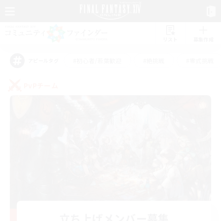
リスト
募集作成
#初心者/若葉歓迎
#絶挑戦
#零式挑戦
アピールタグ
PvPチーム
立ち上げメンバー募集