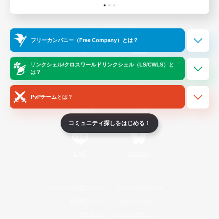
Official Information
フリーカンパニー（Free Company）とは？
/
X
News
YouTube
リンクシェル/クロスワールドリンクシェル（LS/CWLS）と
は？
PvPチームとは？
Instagram
Twitch
コミュニティ探しをはじめる！
LINE
Bluesky
レーティング制度について
プライバシーポリシー
著作権について
サポートセンター
ライセンス
ルール＆ポリシー