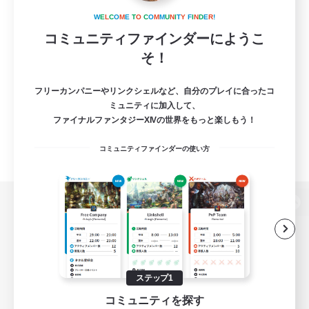
W
E
L
C
O
M
E
T
O
C
O
M
M
U
N
I
T
Y
F
I
N
D
E
R
!
コミュニティファインダーにようこ
そ！
フリーカンパニーやリンクシェルなど、自分のプレイに合ったコ
ミュニティに加入して、
ファイナルファンタジーXIVの世界をもっと楽しもう！
コミュニティファインダーの使い方
パソコン版へ
関連商品
e-STOREで購入
ステップ1
コミュニティを探す
ゲームダウンロード