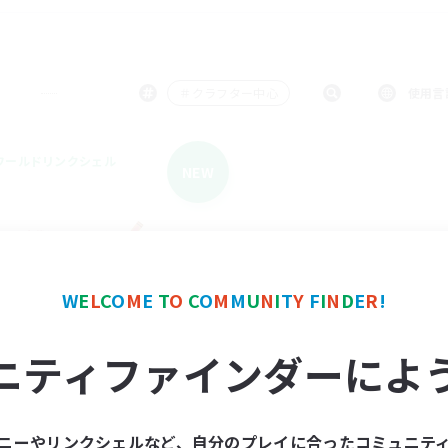
＃クラフター中心
使用言
ワールドリンクシェル
NEW
W
E
L
C
O
M
E
T
O
C
O
M
M
U
N
I
T
Y
F
I
N
D
E
R
!
Eorzea-Doll-Bu
ニティファインダーによ
追加メンバー募集
Gaia
動時間
ニーやリンクシェルなど、自分のプレイに合ったコミュニテ