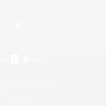
Bluesky
利用者情報の外部送信について
s or trademarks of Sony Interactive Entertainment Inc.
up of companies.
er countries.
U.S. and/or other countries.