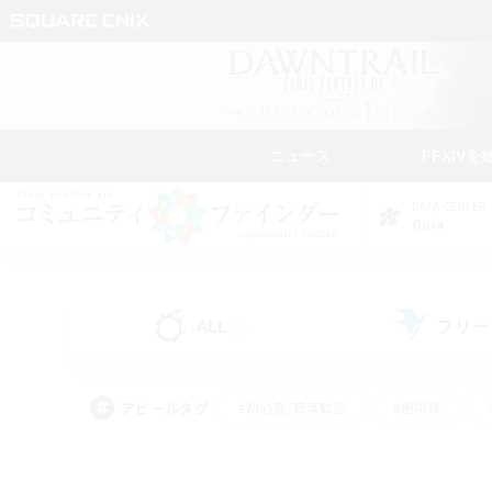
ニュース
FFXIVを
DATA CENTER
Gaia
ALL
フリー
(2)
アピールタグ
#初心者/若葉歓迎
#絶挑戦
#雑談
#なんでも楽しむ
#学生中心
#
#スクリーンショット撮影
#ト