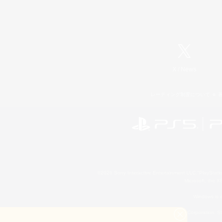
X
/
News
レーティング制度について
©2026 Sony Interactive Entertainment LLC."PlayStation
Microsoft, the 
Windows is e
©2026 Valve Corporation. St