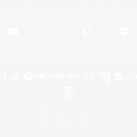
関連商品
e-STOREで購入
ゲームダウンロード
Official Information
YouTube
Instagram
Twitch
LINE
著作権について
プライバシーポリシー
サポートセンター
ライセンス
ルール＆ポリシー
 Family Mark", "PlayStation", "PS5 logo", "PS5", "PS4 logo" and "PS4" are registered trademark
XBOX Sphere mark, the Series X|S logo and XBOX Series X|S are trademarks of the Microsoft gro
Nintendo Switch is a trademark of Nintendo.
ither a registered trademark or trademark of Microsoft Corporation in the United States and/or oth
Mac is a trademark of Apple Inc.
eam and the Steam logo are trademarks and/or registered trademarks of Valve Corporation in the 