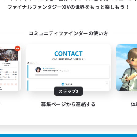
22:00
24:00
日
ファイナルファンタジーXIVの世界をもっと楽しもう！
22:00
24:00
末
30
クティブメンバー数
5
集人数
コミュニティファインダーの使い方
機ドール・FF14キャラドー
フター中心
たりゆっくり楽しむ
リーンショット撮影
JA
ステップ2
募集期間: 2026/09/02 まで
す
募集ページから連絡する
体