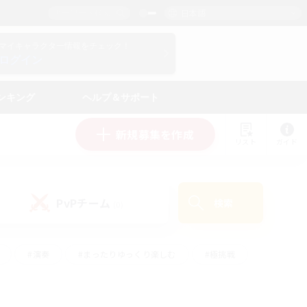
日本語
マイキャラクター情報をチェック！
ログイン
ンキング
ヘルプ＆サポート
新規募集を作成
リスト
ガイド
PvPチーム
検索
(0)
#演奏
#まったりゆっくり楽しむ
#極挑戦
#ハウジング
#レベリング
#クラフター中心
ズム）
#プレイヤー主催イベント