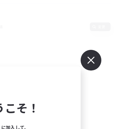
語
変更
うこそ！
ィに加入して、