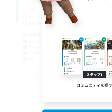
21:00
24:00
平日
平
9:00
24:00
週末
週
5
アクティブメンバー数
ア
10
募集人数
募
冒険者ギルド、作りました。
自
ル
まったりゆっくり楽しむ
クラ
ロールプレイ
まっ
クラフター中心
雑談
雑談
スク
JA
ステップ1
募集期間: 2026/09/08 まで
コミュニティを探