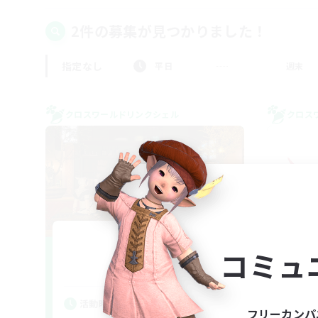
2件の募集が見つかりました！
指定なし
平日
週末
クロスワールドリンクシェル
クロス
hotaru
コミュ
追加メンバー募集
Gaia
活動時間
活
フリーカンパ