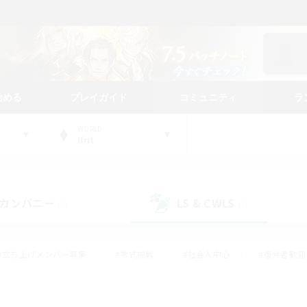
始める
プレイガイド
コミュニティ
ラ
WORLD
Ifrit
カンパニー
LS & CWLS
(0)
(2)
#立ち上げメンバー募集
#零式挑戦
#社会人中心
#復帰者歓迎
ギャザラー中心
#モブハント
#ロールプレイ
#体験歓迎
レジャーハント
#クリア目指して頑張る
#ミラプリ（ミラージュプリ