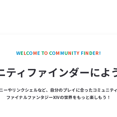
W
E
L
C
O
M
E
T
O
C
O
M
M
U
N
I
T
Y
F
I
N
D
E
R
!
ニティファインダーによ
ニーやリンクシェルなど、自分のプレイに合ったコミュニテ
ファイナルファンタジーXIVの世界をもっと楽しもう！