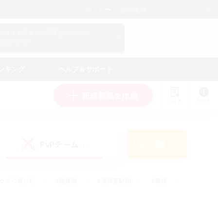
日本語
マイキャラクター情報をチェック！
ログイン
ンキング
ヘルプ＆サポート
新規募集を作成
リスト
ガイド
PvPチーム
検索
(1)
ゆっくり楽しむ
#極挑戦
#復帰者歓迎
#雑談
#ハウジング
#トレジャーハント
#レベリング
#プレイヤー主催イベント