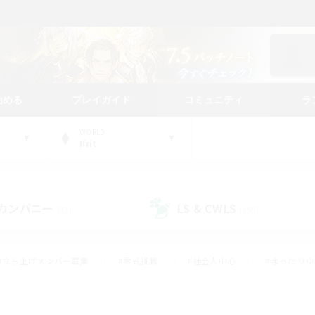
始める
プレイガイド
コミュニティ
ラ
WORLD
Ifrit
カンパニー
LS & CWLS
(33)
(195)
#立ち上げメンバー募集
#零式挑戦
#社会人中心
#まったり
体験歓迎
#クラフター中心
#ロールプレイ
#ギャザラー中心
ージュプリズム）
#スクリーンショット撮影
#クリア目指して頑張る