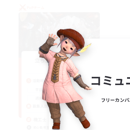
PvPチーム
立ち上げメンバー募集
Gaia
コミュ
活動時間
22:00
24:00
平日
21:00
24:00
週末
フリーカンパ
5
募集人数
機工士
初心者/若葉歓迎