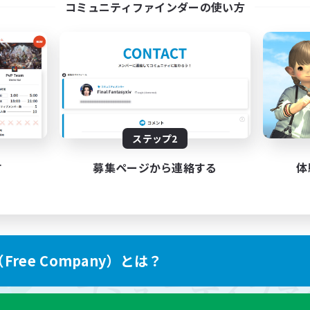
コミュニティファインダーの使い方
ステップ2
す
募集ページから連絡する
体
ree Company）とは？