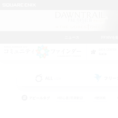
ニュース
FFXIVを
DATA CENTER
Gaia
ALL
フリー
(229)
アピールタグ
#初心者/若葉歓迎
#絶挑戦
#学生中心
#なんでも楽しむ
#モブハント
#
#演奏
#ミラプリ（ミラ