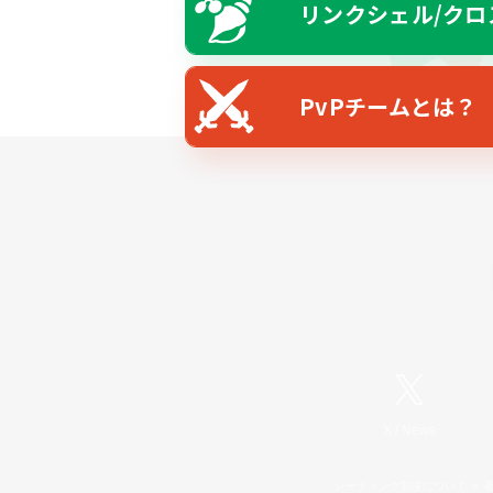
リンクシェル/クロ
PvPチームとは？
X
/
News
レーティング制度について