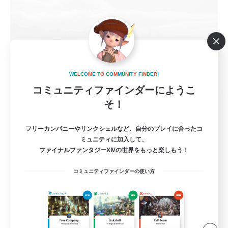
W
E
L
C
O
M
E
T
O
C
O
M
M
U
N
I
T
Y
F
I
N
D
E
R
!
コミュニティファインダーにようこ
Onion_Consomme_soup
そ！
追加メンバー募集
Gaia
フリーカンパニーやリンクシェルなど、自分のプレイに合ったコ
--
ミュニティに加入して、
募集人数
ファイナルファンタジーXIVの世界をもっと楽しもう！
フロントライン
コミュニティファインダーの使い方
初心者/若葉歓迎
復帰者歓迎