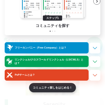
なんでも楽しむ
雑談
JA
ステップ1
コミュニティを探す
詳細を見る
募集期間: 2026/09/09 まで
クロスワールドリンクシェル
NEW
フリーカンパニー（Free Company）とは？
リンクシェル/クロスワールドリンクシェル（LS/CWLS）と
は？
PvPチームとは？
コミュニティ探しをはじめる！
Serenity