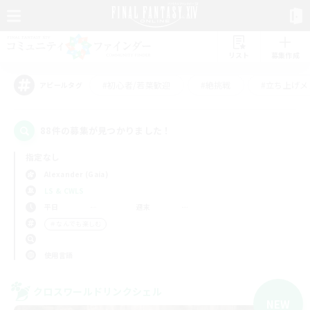
リスト
募集作成
#初心者/若葉歓迎
#絶挑戦
#立ち上げメ
アピールタグ
88件の募集が見つかりました！
指定なし
Alexander (Gaia)
LS & CWLS
平日
週末
＃なんでも楽しむ
使用言語
クロスワールドリンクシェル
NEW