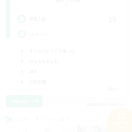
追加メンバー募集
Gaia
10
募集人数
VCメイン
まったりゆっくり楽しむ
なんでも楽しむ
雑談
体験歓迎
JA
詳細を見る
募集期間: 2026/09/08 まで
クロスワールドリンクシェル
検索する
NEW
88件