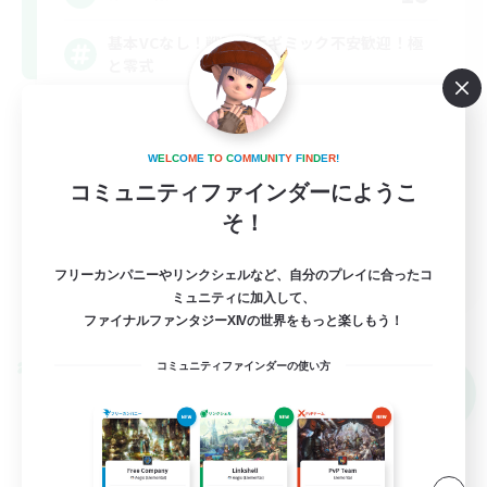
基本VCなし！戦闘苦手ギミック不安歓迎！極
と零式
立ち上げメンバー募集
極挑戦
W
E
L
C
O
M
E
T
O
C
O
M
M
U
N
I
T
Y
F
I
N
D
E
R
!
コミュニティファインダーにようこ
零式挑戦
そ！
社会人中心
JA
フリーカンパニーやリンクシェルなど、自分のプレイに合ったコ
ミュニティに加入して、
詳細を見る
募集期間: 2026/09/06 まで
ファイナルファンタジーXIVの世界をもっと楽しもう！
コミュニティファインダーの使い方
クロスワールドリンクシェル
NEW