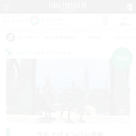
リスト
募集作成
#初心者/若葉歓迎
#絶挑戦
#立ち上げメ
アピールタグ
クロスワールドリンクシェル
NEW
立ち上げメンバー募集