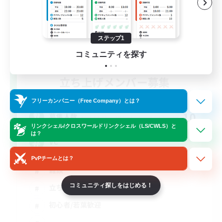
ステップ1
コミュニティを探す
立ち上げメンバー募集
Gaia
フリーカンパニー（Free Company）とは？
10
募集人数
リンクシェル/クロスワールドリンクシェル（LS/CWLS）と
は？
VC
PvPチームとは？
雑談
コミュニティ探しをはじめる！
立ち上げメンバー募集
初心者/若葉歓迎