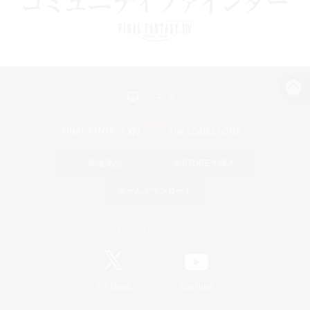
パソコン版へ
関連商品
e-STOREで購入
ゲームダウンロード
Official Information
/
X
News
YouTube