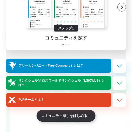
JA
詳細を見る
募集期間: 2026/08/26 まで
ステップ1
クロスワールドリンクシェル
コミュニティを探す
フリーカンパニー（Free Company）とは？
リンクシェル/クロスワールドリンクシェル（LS/CWLS）と
は？
PvPチームとは？
Largo
コミュニティ探しをはじめる！
追加メンバー募集
Gaia