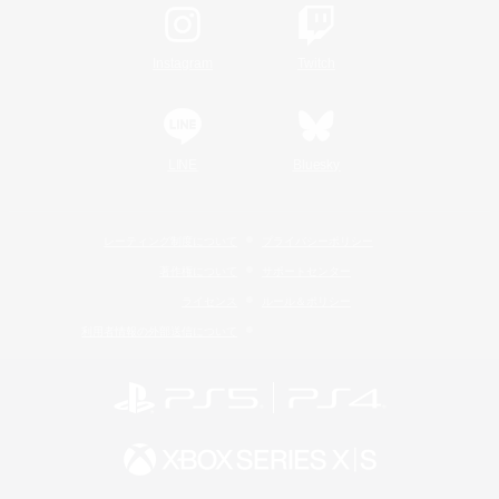
Instagram
Twitch
LINE
Bluesky
レーティング制度について
プライバシーポリシー
著作権について
サポートセンター
ライセンス
ルール＆ポリシー
利用者情報の外部送信について