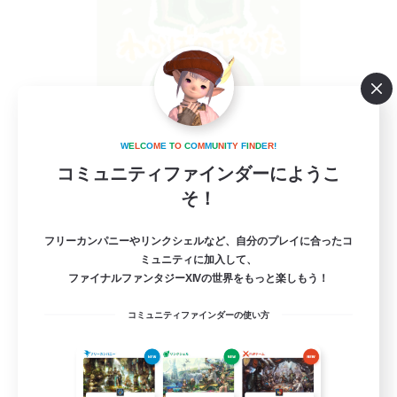
WakabaNoYakata
W
E
L
C
O
M
E
T
O
C
O
M
M
U
N
I
T
Y
F
I
N
D
E
R
!
追加メンバー募集
Gaia
コミュニティファインダーにようこ
そ！
10
募集人数
フリーカンパニーやリンクシェルなど、自分のプレイに合ったコ
Discord
ミュニティに加入して、
ファイナルファンタジーXIVの世界をもっと楽しもう！
初心者/若葉歓迎
コミュニティファインダーの使い方
雑談
まったりゆっくり楽しむ
プレイヤー主催イベント