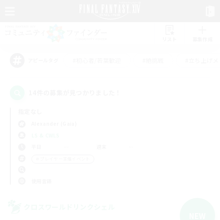
リスト
募集作成
#初心者/若葉歓迎
#絶挑戦
#立ち上げメ
アピールタグ
14件の募集が見つかりました！
指定なし
Alexander (Gaia)
LS & CWLS
平日
週末
＃プレイヤー主催イベント
使用言語
クロスワールドリンクシェル
NEW