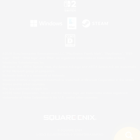
©2026 Sony Interactive Entertainment LLC."PlayStation Family Mark", "PlayStation", "PS5
logo", "PS5", "PS4 logo" and "PS4" are registered trademarks or trademarks of Sony
Interactive Entertainment Inc.
Microsoft, the XBOX Sphere mark, the Series X|S logo and XBOX Series X|S are trademarks
of the Microsoft group of companies.
Nintendo Switch is a trademark of Nintendo.
Windows is either a registered trademark or trademark of Microsoft Corporation in the United
States and/or other countries.
Mac is a trademark of Apple Inc.
©2026 Valve Corporation. Steam and the Steam logo are trademarks and/or registered
trademarks of Valve Corporation in the U.S. and/or other countries.
© SQUARE ENIX
LOGO ILLUSTRATION:© YOSHITAKA AMANO