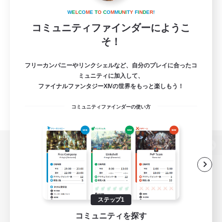
W
E
L
C
O
M
E
T
O
C
O
M
M
U
N
I
T
Y
F
I
N
D
E
R
!
コミュニティファインダーにようこ
そ！
フリーカンパニーやリンクシェルなど、自分のプレイに合ったコ
ミュニティに加入して、
ファイナルファンタジーXIVの世界をもっと楽しもう！
コミュニティファインダーの使い方
パソコン版へ
関連商品
e-STOREで購入
ステップ1
コミュニティを探す
ゲームダウンロード