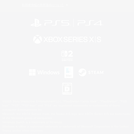
利用者情報の外部送信について
©2026 Sony Interactive Entertainment LLC."PlayStation Family Mark", "PlayStation", "PS5
logo", "PS5", "PS4 logo" and "PS4" are registered trademarks or trademarks of Sony
Interactive Entertainment Inc.
Microsoft, the XBOX Sphere mark, the Series X|S logo and XBOX Series X|S are trademarks
of the Microsoft group of companies.
Nintendo Switch is a trademark of Nintendo.
Windows is either a registered trademark or trademark of Microsoft Corporation in the United
States and/or other countries.