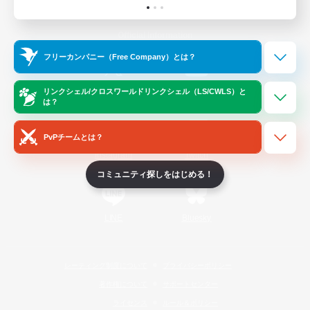
Official Information
フリーカンパニー（Free Company）とは？
/
X
News
YouTube
リンクシェル/クロスワールドリンクシェル（LS/CWLS）と
は？
PvPチームとは？
Instagram
Twitch
コミュニティ探しをはじめる！
LINE
Bluesky
レーティング制度について
プライバシーポリシー
著作権について
サポートセンター
ライセンス
ルール＆ポリシー