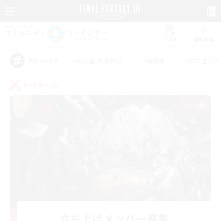
リスト
募集作成
#初心者/若葉歓迎
#絶挑戦
#立ち上げメ
アピールタグ
PvPチーム
立ち上げメンバー募集