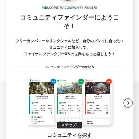
W
E
L
C
O
M
E
T
O
C
O
M
M
U
N
I
T
Y
F
I
N
D
E
R
!
コミュニティファインダーにようこ
そ！
フリーカンパニーやリンクシェルなど、自分のプレイに合ったコ
ミュニティに加入して、
ファイナルファンタジーXIVの世界をもっと楽しもう！
コミュニティファインダーの使い方
パソコン版へ
関連商品
e-STOREで購入
ステップ1
コミュニティを探す
ゲームダウンロード