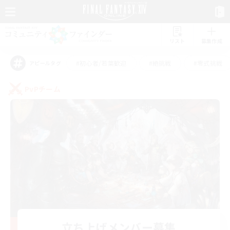
リスト
募集作成
#初心者/若葉歓迎
#絶挑戦
#零式挑戦
アピールタグ
PvPチーム
立ち上げメンバー募集