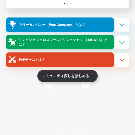
Official Information
フリーカンパニー（Free Company）とは？
/
X
News
YouTube
リンクシェル/クロスワールドリンクシェル（LS/CWLS）と
は？
PvPチームとは？
Instagram
Twitch
コミュニティ探しをはじめる！
LINE
Bluesky
レーティング制度について
プライバシーポリシー
著作権について
サポートセンター
ライセンス
ルール＆ポリシー