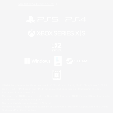
利用者情報の外部送信について
©2026 Sony Interactive Entertainment LLC."PlayStation Family Mark", "PlayStation", "PS5
logo", "PS5", "PS4 logo" and "PS4" are registered trademarks or trademarks of Sony
Interactive Entertainment Inc.
Microsoft, the XBOX Sphere mark, the Series X|S logo and XBOX Series X|S are trademarks
of the Microsoft group of companies.
Nintendo Switch is a trademark of Nintendo.
Windows is either a registered trademark or trademark of Microsoft Corporation in the United
States and/or other countries.