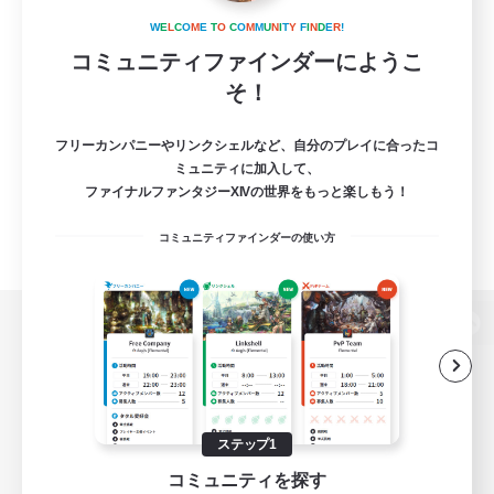
W
E
L
C
O
M
E
T
O
C
O
M
M
U
N
I
T
Y
F
I
N
D
E
R
!
コミュニティファインダーにようこ
そ！
フリーカンパニーやリンクシェルなど、自分のプレイに合ったコ
ミュニティに加入して、
ファイナルファンタジーXIVの世界をもっと楽しもう！
コミュニティファインダーの使い方
パソコン版へ
関連商品
e-STOREで購入
ステップ1
コミュニティを探す
ゲームダウンロード