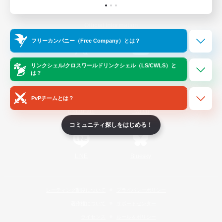
Official Information
フリーカンパニー（Free Company）とは？
/
X
News
YouTube
リンクシェル/クロスワールドリンクシェル（LS/CWLS）と
は？
PvPチームとは？
Instagram
Twitch
コミュニティ探しをはじめる！
LINE
Bluesky
レーティング制度について
プライバシーポリシー
著作権について
サポートセンター
ライセンス
ルール＆ポリシー