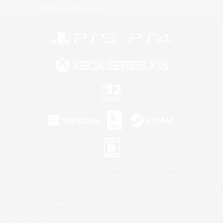
利用者情報の外部送信について
©2026 Sony Interactive Entertainment LLC."PlayStation Family Mark", "PlayStation", "PS5
logo", "PS5", "PS4 logo" and "PS4" are registered trademarks or trademarks of Sony
Interactive Entertainment Inc.
Microsoft, the XBOX Sphere mark, the Series X|S logo and XBOX Series X|S are trademarks
of the Microsoft group of companies.
Nintendo Switch is a trademark of Nintendo.
Windows is either a registered trademark or trademark of Microsoft Corporation in the United
States and/or other countries.