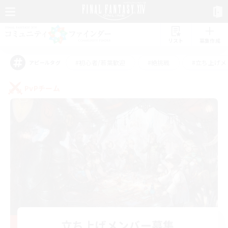
リスト
募集作成
#初心者/若葉歓迎
#絶挑戦
#立ち上げメ
アピールタグ
PvPチーム
立ち上げメンバー募集